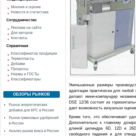
Мнения и оценки
Новости и статистика
Сотрудничество
Реклама на сайте
Для авторов
Контакты
Справочная
Классификатор продукции
Термопласты
Добавки
Процессы
Нормы и ГОСТы
Классификаторы
Уменьшенные размеры производс
адаптации практически для любой 
ОБЗОРЫ РЫНКОВ
делают мини-компаундер незамен
DSE 12/36 состоит из горизонталь
Рынок энергетических
дает возможность визуально оцени
добавок для КРС в России
Кроме того, это обеспечивает уд
Рынок гуминовых удобрений
Дополнительно к главному дозир
в России
длиной цилиндра 6D, 12D и 26D
Анализ рынка кокса в России
свободного падения и для отвод