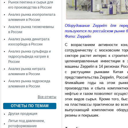
Рынок пектина и сырья для
его производства в России
Анализ рынка изопропилата
алюминия в России
Оборудование Zeppelm для пер
Анализ рынка тиомочевины
пользуются пи российском рынке 
в России
Фото: Zeppelin
Анализ рынка динитрата
изосорбида в России
С возрастанием активности ко
сотрудничеству с московским то
Анализ рынка сульфида и
секторе растет интерес к строите
гидросульфида натрия в
целенаправленные инвестиции в 
России
машины Zeppelin в 14 регионах Ро
Анализ рынка нитрата
с растущими рынками Китая 
алюминия в России
представительства Zeppelin, Росс
Анализ рынка гидроксида
ближайшие годы на этом рынке
алюминия в России
производства и сбыта комплектно
нефтью и газом позволяют осущест
Все отчеты
этих видов сырья. Кроме того, бы
на пластмассы практически во всех
ОТЧЕТЫ ПО ТЕМАМ
выпускающий комплектное оборуд
Другая продукция
резины и покрышек.
Литье под давлением,
ротоформование