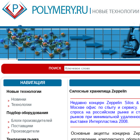
ПОИСК
НАВИГАЦИЯ
Силосные хранилища Zeppelin
Новые технологии
Новинки
Недавно концерн Zeppelin Silos 
Технологии
Москве офис по сбыту и сервису.
спроса на российском рынке и с
Подбор оборудования
рынков при минимальной удаленност
Блоги производителей
выставке Интерпластика 2008.
Поставщики
Производители
Основные акцепты концерна Zepp
изготовление комплектного оборуд
Тенденции рынка