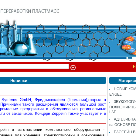
Н
Новинки
Материа
НОВЫЕ КОМ
ENGEL
& Systems GmbH, Фридрихсхафен (Германия),открыл в
ЗВУКОПОГ
 Причинами такого расширения являются большой рост
ПОЛИЭФИРНЫЙ
тремление предприятия к обслуживанию региональных
LAP
и от заказчиков. Концерн Zeppelin также участвует и в
АДГЕЗИВН
на ОСНОВЕ П
elin в изготовлении комплектного оборудования -
БАССЕЙН В
ования для хранения, транспортировки и дозирования