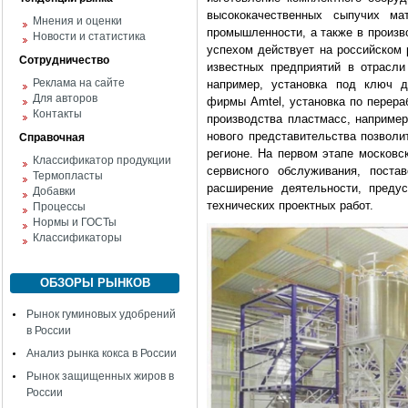
высококачественных сыпучих ма
Мнения и оценки
промышленности, а также в произв
Новости и статистика
успехом действует на российском 
Сотрудничество
известных предприятий в отрасли
Реклама на сайте
например, установка под ключ д
Для авторов
фирмы Amtel, установка по перера
Контакты
производства пластмасс, наприме
нового представительства позвол
Справочная
регионе. На первом этапе московс
Классификатор продукции
сервисного обслуживания, поста
Термопласты
расширение деятельности, преду
Добавки
технических проектных работ.
Процессы
Нормы и ГОСТы
Классификаторы
ОБЗОРЫ РЫНКОВ
Рынок гуминовых удобрений
в России
Анализ рынка кокса в России
Рынок защищенных жиров в
России