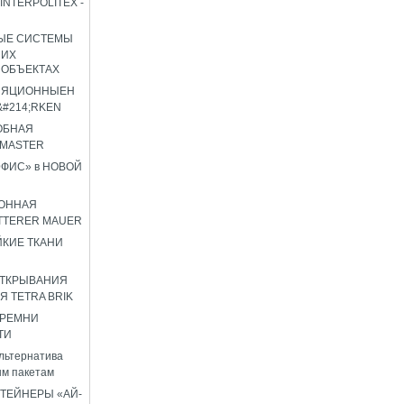
INTERPOLITEX -
ЫЕ СИСТЕМЫ
ШИХ
 ОБЪЕКТАХ
ЛЯЦИОННЫЕН
#214;RKEN
ОБНАЯ
OMASTER
ФИС» в НОВОЙ
ОННАЯ
TTERER MAUER
КИЕ ТКАНИ
ОТКРЫВАНИЯ
Я TETRA BRIK
 РЕМНИ
ТИ
льтернатива
м пакетам
ТЕЙНЕРЫ «АЙ-