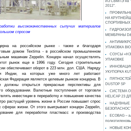
ИЗ СВМПЭ на "
2012".
ПРОФИЛЬН
НА КРУПНЕЙ
СПОРТИВНЫХ
еработки высококачественных сыпучих материалов
ГИДРОИЗО
большом спросом
МЕМБРАНЫ D&
АНТИМИКР
нцерна на российском рынке - также и благодаря
УПАКОВКА BI
рговым домом Textima - в российском промышленном
СОУСЫ «НЭ
льным машинам Zeppelin. Концерн начал осуществлять
УПАКОВКЕ
этот рынок еще в 1996 году. Сегодня строительные
ИННОВАЦИ
ссии обеспечивают оборот в 223 млн. дол. США. Наряду
УКУПОРКА KU
и Индии, на которых уже много лет работают
ПЯТНОСТОЙ
ийская Федерация является целевым рынком концерна. В
DUSTOP SP
 должны открыться прекрасные перспективы для
го оборудовании. Валютные поступления от торговли
СИСТЕМА 
влять инвестиции в переработку и повышение качества
HELICAP 23 ДЛ
стро растущий уровень жизни в России повышает спрос
НАДУВНЫЕ
 сферах жизни. От этого выигрывает концерн Zeppelin,
БЕЗОПАСНОС
ование для переработки пластмасс и производства
ECOBAG – а
полиэтиленовы
НОВЫЕ КОН