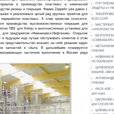
ПЭТ ПЛЕНКИ
териалов в производстве пластмасс и химической
ЗАЩИТЫ от У
одстве резины и покрышек. Фирма Zeppelin уже давно с
рынке и реализовала целый ряд крупных проектов для
ТОКОПРОВ
 переработки пластмасс. К этим проектам относятся,
ELECLEAR
ля производства высококачественных покрышек для
МАСТЕРБАТ
ботке ПВХ для Kehau и многочисленные установки для
«УРАЛПЛАСТИ
р, для предприятия «Нижнекамск-Нефтехим». Открытие
БЕЗГАЛОГЕ
ит в будущем еще лучше обслуживать клиентов в этом
«СЕВКАБЕЛЯ»
кое представительство возьмет на себя решение задач
МЕТАЛЛИЗ
вок запчастей и сбыта. В дальнейшем планируется
ПЛЕНКИ
сматривающее частичное выполнение в Москве ряда
НОВИНКИ В
ОСТЕКЛЕНИЯ 
ШУМОИЗОЛЯ
КАБИНЕ «МИ-
АНТИКОНД
ПЛЕНКИ
PACK-AGE – 
для сыра
ОБОЛОЧКИ 
для СОСИСОК
ШЛЕМЫ И 