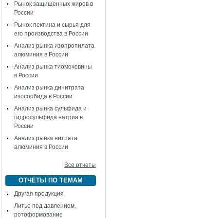
Рынок защищенных жиров в
России
Рынок пектина и сырья для
его производства в России
Анализ рынка изопропилата
алюминия в России
Анализ рынка тиомочевины
в России
Анализ рынка динитрата
изосорбида в России
Анализ рынка сульфида и
гидросульфида натрия в
России
Анализ рынка нитрата
алюминия в России
Все отчеты
ОТЧЕТЫ ПО ТЕМАМ
Другая продукция
Литье под давлением,
ротоформование