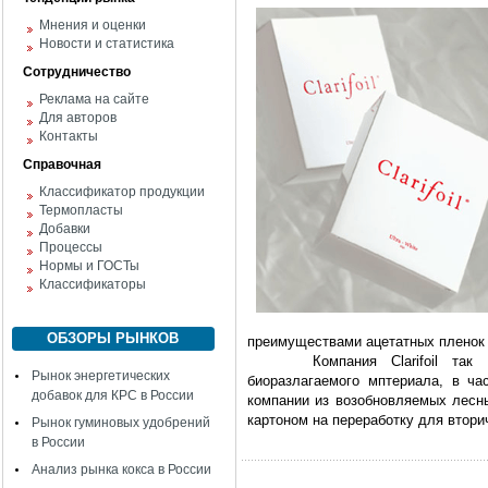
Мнения и оценки
Новости и статистика
Сотрудничество
Реклама на сайте
Для авторов
Контакты
Справочная
Классификатор продукции
Термопласты
Добавки
Процессы
Нормы и ГОСТы
Классификаторы
ОБЗОРЫ РЫНКОВ
преимуществами ацетатных пленок от
Компания Clarifoil та
Рынок энергетических
биоразлагаемого мптериала, в ча
добавок для КРС в России
компании из возобновляемых лесны
картоном на переработку для втори
Рынок гуминовых удобрений
в России
Анализ рынка кокса в России