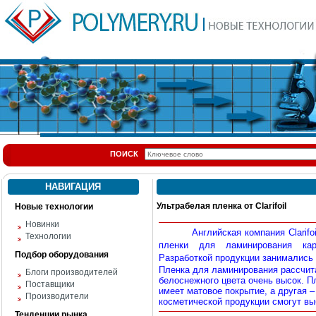
ПОИСК
НАВИГАЦИЯ
Ультрабелая пленка от Clarifoil
Новые технологии
Новинки
Английская компания Clarif
Технологии
пленки для ла
минирования
карт
Подбор оборудования
Разработкой продукции занимались 
Пленка для ламинирования рассчита
Блоги производителей
белоснежного цвета очень высок. Пл
Поставщики
имеет матовое покрытие, а другая 
Производители
косметической продукции смогут вы
Тенденции рынка