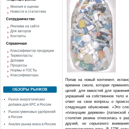
Мнения и оценки
Новости и статистика
Сотрудничество
Реклама на сайте
Для авторов
Контакты
Справочная
Классификатор продукции
Термопласты
Добавки
Процессы
Нормы и ГОСТы
Классификаторы
Попав на новый континент, испан
времени смоле, которая применя
ОБЗОРЫ РЫНКОВ
целей: для емкостей для хранения
украшений на собственное тело и
Рынок энергетических
ответ на свои вопросы о происх
добавок для КРС в России
следующее объяснение: «Это сле
Рынок гуминовых удобрений
«плачущим деревом» (латинской н
в России
столетия резина относилась к ра
друзей, но серьезного вниман
Анализ рынка кокса в России
восемнадцатого века. В 1736 год