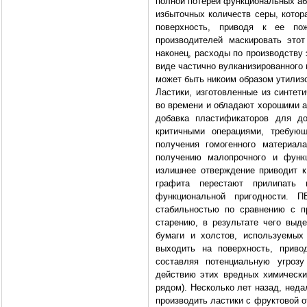
полной потерей функциональных аб
избыточных количеств серы, кото
поверхность, приводя к ее по
производителей маскировать этот
наконец, расходы по производству
виде частично вулканизированного 
может быть никоим образом утилиз
Ластики, изготовленные из синтет
во времени и обладают хорошими а
добавка пластификаторов для до
критичными операциями, требую
получения гомогенного материал
получению малопрочного и функц
излишнее отверждение приводит к 
графита перестают прилипать 
функциональной пригодности. 
стабильностью по сравнению с п
старению, в результате чего выд
бумаги и холстов, используемых
выходить на поверхность, приво
составляя потенциальную угроз
действию этих вредных химических
рядом). Несколько лет назад, нед
производить ластики с фруктовой 