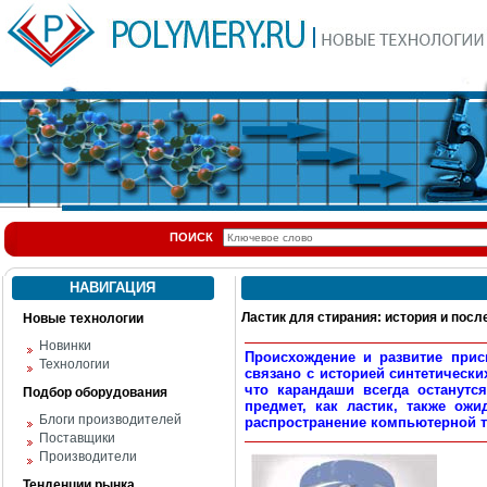
ПОИСК
НАВИГАЦИЯ
Ластик для стирания: история и посл
Новые технологии
Новинки
Происхождение и развитие прис
Технологии
связано с историей синтетически
что карандаши всегда останутся
Подбор оборудования
предмет, как ластик, также ож
Блоги производителей
распространение компьютерной т
Поставщики
Производители
Тенденции рынка