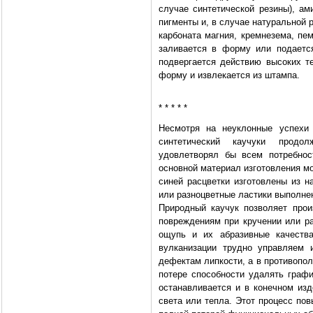
случае синтетической резины), а
пигменты и, в случае натуральной 
карбоната магния, кремнезема, пем
заливается в форму или подаетс
подвергается действию высоких т
форму и извлекается из штампа.
* * * * *
Несмотря на неуклонные успехи 
синтетический каучуки продо
удовлетворял бы всем потребнос
основной материал изготовления мо
синей расцветки изготовлены из н
или разноцветные ластики выполнен
Природный каучук позволяет прои
повреждениям при кручении или ра
ощупь и их абразивные качеств
вулканизации трудно управляем 
дефектам липкости, а в противопо
потере способности удалять графи
останавливается и в конечном изд
света или тепла. Этот процесс пов