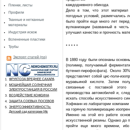
каждодневного обихода.
Пленки, листы
Дело в том, что этот материал 
Профили
погодных условий, размягчались 
Тканные и нетканные
было пройти еще много лет перед 
материалы
вулканизации (названный в честь
Индустрия искож
улучшил качество и прочность мате
Вспененные пластики
* * * * *
Трубы
Экспорт статей (rss)
В 1880 году были опознаны основн
(полимер, получаемый ферментати
бутенил-пирофосфата). Около 30%
представляет собой цис-поли-изоп
ФРУКТОЗА ВРЕДНЕЕ САХАРА
1.
муравьиной кислоте. Затем пол
МОЩНЕЙШАЯ СОЛНЕЧНАЯ
2.
связанные с поставкой этого 
ЭЛЕКТРОСТАНЦИЯ В РОССИИ
производства автомобилей и, сле
ВОЗДЕЙСТВИЕ КОФЕИНА
3.
искать способы искусственного си
ЗАЩИТА СОЕВЫХ ПОСЕВОВ
4.
Хофманн из лаборатории компании «
ЭНЕРГОЭФФЕКТИВНОСТЬ:
5.
на горячую полимеризацию изопрен
Детский сад категории [Аk
Именно на этой его работе осно
искусственной резины. Однако до 
пройти еще много времени, ибо