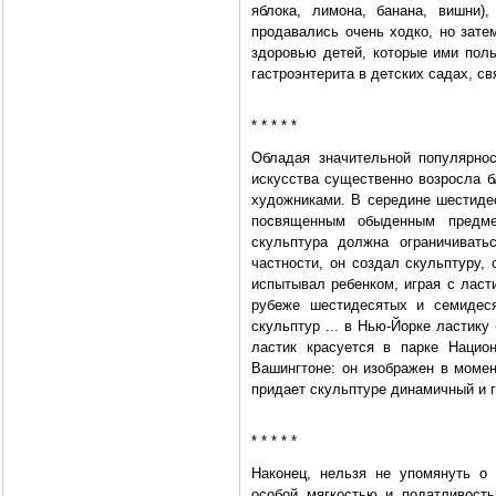
яблока, лимона, банана, вишни)
продавались очень ходко, но зате
здоровью детей, которые ими пол
гастроэнтерита в детских садах, с
* * * * *
Обладая значительной популярно
искусства существенно возросла 
художниками. В середине шестиде
посвященным обыденным предме
скульптура должна ограничивать
частности, он создал скульптуру,
испытывал ребенком, играя с ласт
рубеже шестидесятых и семидеся
скульптур ... в Нью-Йорке ластику
ластик красуется в парке Нацио
Вашингтоне: он изображен в момен
придает скульптуре динамичный и 
* * * * *
Наконец, нельзя не упомянуть о
особой мягкостью и податливост