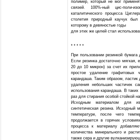
полимер, который не мог применя
связей. 100%-ный цис-поли-и
каталитического процесса Цигле
столетия природный каучук был 
которому в девяностые годы
для этих же целей стал использова
* * * * *
При пользовании резинкой бумага 
Если резинка достаточно мягкая, 
20 до 10 микрон) за счет их прил
простое удаление графитовых 
карандаша. Таким образом, ластик
удаления небольших частичек са
использования карандаша. В таких
раз для стирания особой стойкой н
Исходным материалом для изг
синтетическая резина. Исходный 
температуре, после чего темпе
продолжается в горячих условия
процесса к материалу добавляю
количества минерального и раст
также сера и другие вулканизирующ