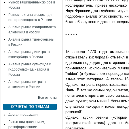
Рынок защищенных жиров в
исследователь, привез несколько
России
Наук Франции для глубокого изуче
Рынок пектина и сырья для
подробный анализ этих свойств, ни
его производства в России
было обнаружено и даже не предпо
Анализ рынка изопропилата
алюминия в России
* * * * *
Анализ рынка тиомочевины
в России
15 апреля 1770 года американе
Анализ рынка динитрата
изосорбида в России
открыватель кислорода) отметил в
идеально подходил для стирания н
Анализ рынка сульфида и
применялся исключительно мякиш
гидросульфида натрия в
"rubber" (в буквальном переводе «с
России
языке этот материал. А теперь 1
Анализ рынка нитрата
Однако, на роль первооткрывателя
алюминия в России
Наим. В тот же самый год он писал,
попытался стереть им свою запись,
Все отчеты
даже лучше; чем мякиш! Наим неме
случайной находки и начал выгодн
ОТЧЕТЫ ПО ТЕМАМ
резинкой".
Другая продукция
Однако, куски резины (которы
Литье под давлением,
«негритянской кожи») должны б
ротоформование
предметом