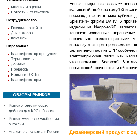
Новые виды высококачественног
Мнения и оценки
малиновый, небесно-голубой и син
Новости и статистика
производстве гигантских кубиков 
Сотрудничество
Spielstein» фирмы DVHV. В произ
изделий из Neopolen®P является
Реклама на сайте
теплоизолированные переносны
Для авторов
Контакты
специально создают цветными, ч
используется при производстве в
Справочная
Белый пенопласт из ЕРР особенно 
Классификатор продукции
электроприборов, таких, как, нап
Термопласты
что напоминает Styropor®. В отли
Добавки
повышенной прочностью и обеспечи
Процессы
Нормы и ГОСТы
Классификаторы
ОБЗОРЫ РЫНКОВ
Рынок энергетических
добавок для КРС в России
Рынок гуминовых удобрений
в России
Анализ рынка кокса в России
Дизайнерский продукт с о