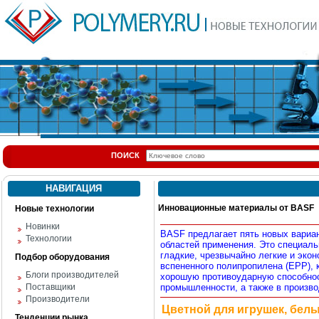
ПОИСК
НАВИГАЦИЯ
Инновационные материалы от BASF
Новые технологии
Новинки
BASF
пред­лагает пять новых вари
Технологии
областей применения. Это специаль
гладкие, чрез­вычайно легкие и эк
Подбор оборудования
вспененного полипропи­лена (ЕРР), 
Блоги производителей
хорошую противоударную спо­собнос
Поставщики
про­мышленности, а также в произ­в
Производители
Цветной для игрушек, белы
Тенденции рынка