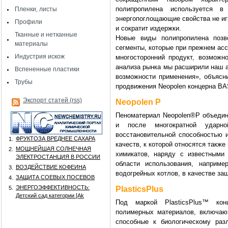
полипропилена используется в
Пленки, листы
энергопоглощающие свойства не иг
Профили
и сократит издержки.
Тканные и нетканные
Новые виды полипропилена позв
материалы
сегменты, которые при прежнем асс
Индустрия искож
многосторонний продукт, возможн
анализа рынка мы расширили наш а
Вспененные пластики
возможности применения», объясни
Трубы
продвижения Neopolen концерна BA
Экспорт статей (rss)
Neopolen P
Пеноматериал Neopolen®P объединя
и после многократной ударн
восстановительной способностью 
ФРУКТОЗА ВРЕДНЕЕ САХАРА
1.
качеств, к которой относятся также
МОЩНЕЙШАЯ СОЛНЕЧНАЯ
2.
химикатов, наряду с известными
ЭЛЕКТРОСТАНЦИЯ В РОССИИ
области использования, наприме
ВОЗДЕЙСТВИЕ КОФЕИНА
3.
водогрейных котлов, в качестве защ
ЗАЩИТА СОЕВЫХ ПОСЕВОВ
4.
ЭНЕРГОЭФФЕКТИВНОСТЬ:
5.
PlasticsPlus
Детский сад категории [Аk
П
од маркой PlasticsPlus™ ко
полимерных материалов, включаю
способные к биологическому раз