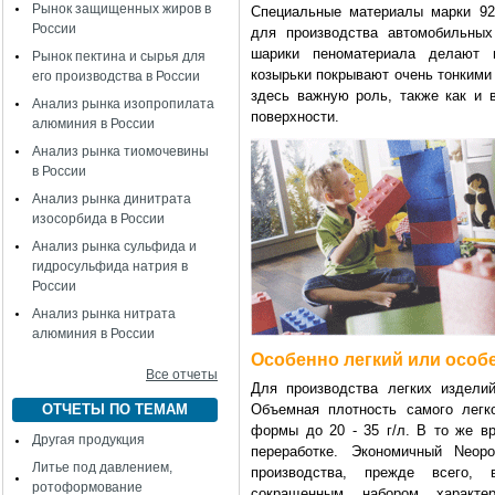
Рынок защищенных жиров в
Специальные материалы марки 92
России
для производства автомобильных
шарики пеноматериала делают п
Рынок пектина и сырья для
козырьки покрывают очень тонкими
его производства в России
здесь важную роль, также как и в
Анализ рынка изопропилата
поверхности.
алюминия в России
Анализ рынка тиомочевины
в России
Анализ рынка динитрата
изосорбида в России
Анализ рынка сульфида и
гидросульфида натрия в
России
Анализ рынка нитрата
алюминия в России
Особенно легкий или особ
Все отчеты
Для производства легких издели
ОТЧЕТЫ ПО ТЕМАМ
Объемная плотность самого легко
формы до 20 - 35 г/л. В то же в
Другая продукция
переработке. Экономичный Neop
Литье под давлением,
производства, прежде всего, 
ротоформование
сокращенным набором характе