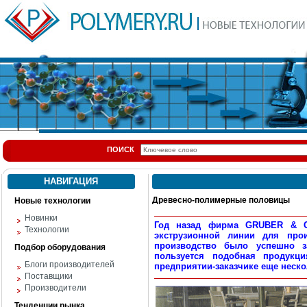
ПОИСК
НАВИГАЦИЯ
Древесно-полимерные половицы
Новые технологии
Новинки
Год назад фирма GRUBER & СО
Технологии
экструзионной линии для про
производство было успешно з
Подбор оборудования
пользуется подобная продукц
Блоги производителей
предприятии-заказчике еще неско
Поставщики
Производители
Тенденции рынка