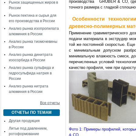
производства
GRUBER
&
CO
, гд
Рынок защищенных жиров в
точного размера с глад­кой сплошн
России
Рынок пектина и сырья для
Особенности технолог
его производства в России
древесно-полимерных мат
Анализ рынка изопропилата
Применение гравиметрического доз
алюминия в России
подачи материала в экструдер мо
Анализ рынка тиомочевины
той же постоянной скоростью. Еще
в России
с минимальным допу­ском разбр
Анализ рынка динитрата
минималь­ную влажность смеси, до
изосорбида в России
перечисленных условий техно­лог
качество про­филя, чем при односту
Анализ рынка сульфида и
гидросульфида натрия в
России
Анализ рынка нитрата
алюминия в России
Все отчеты
ОТЧЕТЫ ПО ТЕМАМ
Другая продукция
Литье под давлением,
Фото 1: Примеры профилей, которы
ротоформование
& СО.