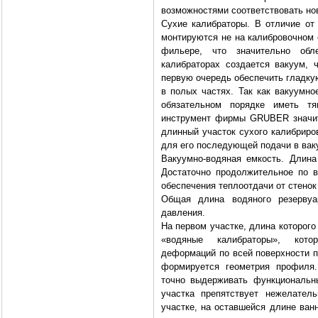
возможностями соответствовать но
Сухие калибраторы. В отличие от
монтируются не на калибровочном 
фильере, что значительно обл
калибраторах создается вакуум,
первую очередь обеспечить гладку
в полых частях. Так как вакуумно
обязательном порядке иметь тя
инструмент фирмы GRUBER значите
длинный участок сухого калибриро
для его последующей подачи в вак
Вакуумно-водяная емкость. Длина
Достаточно продолжительное по 
обеспечения теплоотдачи от стенок
Общая длина водяного резерву
давления.
На первом участке, длина которого
«водяные калибраторы», кото
деформаций по всей поверхности п
формируется геометрия профиля.
точно выдерживать функциональн
участка препятствует нежелател
участке, на оставшейся длине ван