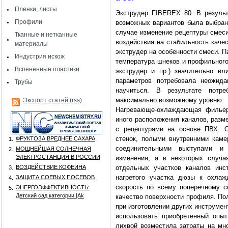
Пленки, листы
Экструдер FIBEREX 80. В результ
Профили
возможных вариантов была выбран
случае изменение рецептуры смес
Тканные и нетканные
воздействия на стабильность каче
материалы
экструдер на особенности смеси. П
Индустрия искож
температура шнеков и профильного
Вспененные пластики
экструдер и пр.) значительно в
параметров потребовала неожида
Трубы
научиться. В результате потре
максимально возможному уровню.
Экспорт статей (rss)
Нагревающе-охлаждающая фильер
иного расположения каналов, разм
с рецептурами на основе ПВХ. 
стенок, полыми внутренними каме
ФРУКТОЗА ВРЕДНЕЕ САХАРА
1.
соединительными выступами и 
МОЩНЕЙШАЯ СОЛНЕЧНАЯ
2.
ЭЛЕКТРОСТАНЦИЯ В РОССИИ
изменения, а в некоторых случа
ВОЗДЕЙСТВИЕ КОФЕИНА
отдельных участков каналов инс
3.
нагретого участка дюзы к охлаж
ЗАЩИТА СОЕВЫХ ПОСЕВОВ
4.
скорость по всему поперечному с
ЭНЕРГОЭФФЕКТИВНОСТЬ:
5.
Детский сад категории [Аk
качество поверхности профиля. По
при изготовлении других инструмен
использовать приобретенный опы
лихвой возместила затраты на м