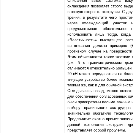
Описанная выше система ваку
охлаждения позволяет строго выд
высокую скорость экструзии. С др
трения, в результате чего просто
через охлаждающий участок н
предусматривает обязательное 
использовать лишь тогда, когда
«Эластичность» выходящего ра
вытягивания должна примерно (±
противном случае на поверхност
Этим объясняются также жесткие т
(см. § о гравиметрическом дози
отличаются относительно большей 
20 кН может передаваться на боле
тянущее устройство более компак
такими же, как и для обычной экст
Оглядываясь назад, можно сказать
для обеспечения согласованных ка
были приобретены весьма важные н
выбору правильного экструдера
значительно обогатило технол
Предприятие охотно примет заказы 
данной технологии экструзия др
представляет особой проблемы.