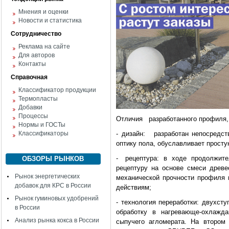
Мнения и оценки
Новости и статистика
Сотрудничество
Реклама на сайте
Для авторов
Контакты
Справочная
Классификатор продукции
Термопласты
Добавки
Процессы
Отличия
разработанного профиля
Нормы и ГОСТы
Классификаторы
-
дизайн:
разработан непосредств
оптику пола, обуславлива­ет просту
-
рецептура: в ходе продолжит
ОБЗОРЫ РЫНКОВ
рецептуру на основе смеси древе
Рынок энергетических
механической прочности профиля и
добавок для КРС в России
действиям;
Рынок гуминовых удобрений
-
технология переработки: двухступ
в России
обработку в нагревающе-охлаж
Анализ рынка кокса в России
сыпучего агломерата. На втором