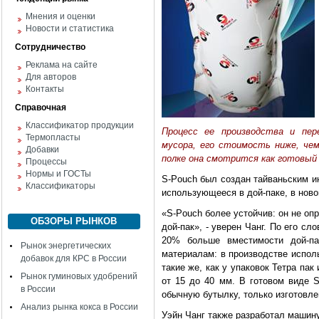
Мнения и оценки
Новости и статистика
Сотрудничество
Реклама на сайте
Для авторов
Контакты
Справочная
Классификатор продукции
Процесс ее производства и пе
Термопласты
мусора, его стоимость ниже, чем 
Добавки
полке она смотрится как готовый
Процессы
Нормы и ГОСТы
S-Pouch был создан тайваньским и
Классификаторы
использующееся в дой-паке, в ново
«S-Pouch более устойчив: он не опр
ОБЗОРЫ РЫНКОВ
дой-пак», - уверен Чанг. По его сл
20% больше вместимости дой-пак
Рынок энергетических
материалам: в производстве испол
добавок для КРС в России
такие же, как у упаковок Тетра па
Рынок гуминовых удобрений
от 15 до 40 мм. В готовом виде 
в России
обычную бутылку, только изготовле
Анализ рынка кокса в России
Уэйн Чанг также разработал машину