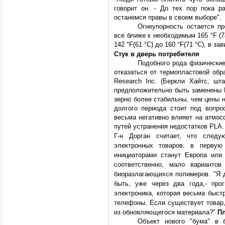
говорит он. - До тех пор пока 
останемся правы в своем выборе".
Огнеупорность остается п
все ближе к необходимым 165 °F (
142 °F(61 °C) до 160 °F(71 °C), в з
Стук в дверь потребителя
Подобного рода физические
отказаться от термопластовой обра
Research Inc. (Беркли Хайтс, шт
предположительно быть заменены 
зерно более стабильны, чем цены 
долгого периода стоит под вопро
весьма негативно влияет на атмос
путей устранения недостатков PLA.
Г-н Дорган считает, что след
электронных товаров, в первую
инициаторами станут Европа или
соответственно, мало варианто
биоразлагающихся полимеров. "Я д
быть, уже через два года,- про
электроника, которая весьма быст
телефоны. Если существует товар,
из обновляющегося материала?"
Пл
Объект нового "бума" в 