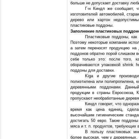
больше не допускает доставку люб
Г-н Киндл же сообщает, ч
изготовителей автомобилей, стара
дерево или картон недопустим
пластиковые поддоны.
Заполнение пластиковых поддон
Пластиковые поддоны, как 
Поэтому некоторые компании испол
а затем переносят продукцию на 
поддонов обратно порой слишком ве
себе только это: после того, к
оборачиваются упаковкой shrink 
поддоны для доставки.
Kiga и другие производи
полиэтилена или полипропилена, к
деревянными поддонами. Данны
продукции в страны Евросоюза, К
пропускают необработанные деревян
Киндл говорит, что однораз
время как цена единиц, сдела
высочайшим гигиеническим станд
достигать 50 евро. Такие поддоны
мяса и т. п. продуктов, требующих
В пользу пластиковых мно
более высокая, чем у деревянных. 