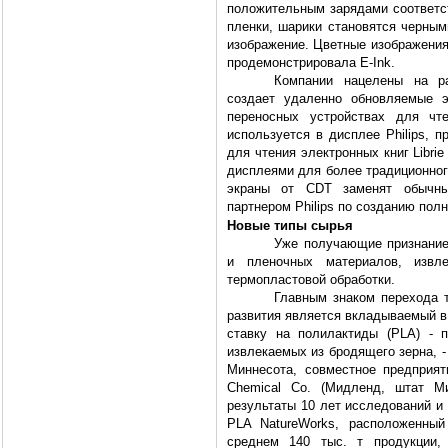
положительным зарядами соответст
пленки, шарики становятся черным
изображение. Цветные изображения
продемонстрировала E-Ink.
Компании нацелены на ра
создает удаленно обновляемые э
переносных устройствах для чте
используется в дисплее Philips, 
для чтения электронных книг Libri
дисплеями для более традиционного
экраны от CDT заменят обычны
партнером Philips по созданию пол
Новые типы сырья
Уже получающие признание
и пленочных материалов, извл
термопластовой обработки.
Главным знаком перехода т
развития является вкладываемый в
ставку на полилактиды (PLA) - 
извлекаемых из бродящего зерна, -
Миннесота, совместное предприяти
Chemical Co. (Мидленд, штат 
результаты 10 лет исследований и 
PLA NatureWorks, расположенны
среднем 140 тыс. т продукции,