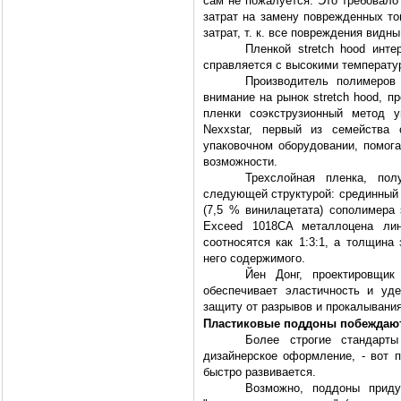
сам не пожалуется. Это требовало
затрат на замену поврежденных то
затрат, т. к. все повреждения видны
Пленкой stretch hood инте
справляется с высокими температу
Производитель полимеров 
внимание на рынок stretch hood,
пленки соэкструзионный метод у
Nexxstar, первый из семейства
упаковочном оборудовании, помога
возможности.
Трехслойная пленка, пол
следующей структурой: срединный 
(7,5 % винилацетата) сополимера
Exceed 1018CA металлоцена лин
соотносятся как 1:3:1, а толщина
него содержимого.
Йен Донг, проектировщик
обеспечивает эластичность и у
защиту от разрывов и прокалывания
Пластиковые поддоны побеждаю
Более строгие стандарты
дизайнерское оформление, - вот 
быстро развивается.
Возможно, поддоны приду