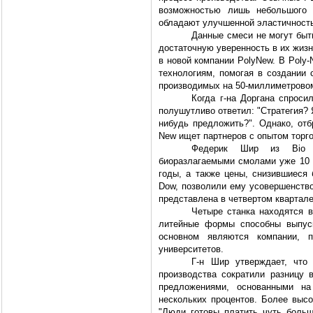
возможностью лишь небольшого
обладают улучшенной эластичность
Данные смеси не могут быт
достаточную уверенность в их жизн
в новой компании PolyNew. В Poly
технологиям, помогая в создании 
производимых на 50-миллиметрово
Когда г-на Доргана спроси
полушутливо ответил: "Стратегия?
нибудь предложить?". Однако, отб
New ищет партнеров с опытом торго
Федерик Шир из Bio Co
биоразлагаемыми смолами уже 10 л
годы, а также цены, снизившиеся 
Dow, позволили ему усовершенство
представлена в четвертом квартале 
Четыре станка находятся 
литейные формы способны выпуск
основном являются компании, 
университетов.
Г-н Шир утверждает, что
производства сократили разницу
предложениями, основанными на
нескольких процентов. Более выс
"Люди готовы платить чуть боль