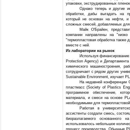
упаковки, экструдированных пленок
Однако теперь и другие и
обработки, дабы выгадать на п
который не основан на нефти, и
сложных смесей, добавляемых для 
Майк О'Брайен, представи
компании направлены на "низко
"термопластовая обработка также 
вместе с ней.
Из лаборатории на рынок
Используя финансирование 
Protection Agency) и Департамента
химического машиностроения, раб
сотрудничает с рядом других универ
Sustainable Environment, изучает PL
На недавней конференции Gl
пластмасс (Society of Plastics En
программное обеспечение, котор
материала, и смеси на основе PL
необходимыми для термопластовой 
Работая в университетск
ассистенты создали смесь, состоящ
биоразлагаемого основанного 
использовалось небольшое количес
процесс производства. Обычные PL