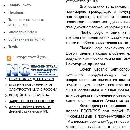
устройства (RFID).
Пленки, листы
Для создания пластиковой 
полимеров, проводящих и полупр
Профили
поставщиков, в основном компан
Тканные и нетканные
производит полиэтилендиокси-т
материалы
полидиоктилфтор-кобитиофен (F8T2
Индустрия искож
Plastic Logic - одна из
технологию полимерных соединител
Вспененные пластики
также в лабораториях основных потр
Трубы
Plastic Logic заключила 
Epson. Siemens создала совместно
Экспорт статей (rss)
ведущих химических компаний такж
Некоторые примеры
Covion Organic Semicondu
компанию, предлагающую как
ФРУКТОЗА ВРЕДНЕЕ САХАРА
1.
сопряженные материалы из поли
целью является поиск партнера по 
МОЩНЕЙШАЯ СОЛНЕЧНАЯ
2.
ЭЛЕКТРОСТАНЦИЯ В РОССИИ
с CDT соглашение о лицензировани
для создания и применения светои
ВОЗДЕЙСТВИЕ КОФЕИНА
3.
химическая компания Avecia, котора
ЗАЩИТА СОЕВЫХ ПОСЕВОВ
4.
Bayer дочерняя компания 
ЭНЕРГОЭФФЕКТИВНОСТЬ:
5.
делает PDOT/PSS под маркой Ba
Детский сад категории [Аk
"инжекции дыр" в промежуточных с
"Магическим зеркалом", для новых
может использоваться в качестве 