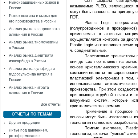
CDT создала светодиоды
Рынок защищенных жиров в
называемых PLED, являющихся по
России
могут быть нанесены на пригодную
Рынок пектина и сырья для
ПЭТ.
его производства в России
Plastic Logic специализ
(полупроводников и проводников
Анализ рынка изопропилата
применяемых в активных матри
алюминия в России
осуществляется контроль за диспл
Анализ рынка тиомочевины
Plastic Logic изготавливает резист
в России
ч. соединительные.
Анализ рынка динитрата
Пластиковые транзисторы 
изосорбида в России
они до сих пор влияют на рынок
основе кристаллического кремния
Анализ рынка сульфида и
компании является не соревновани
гидросульфида натрия в
пластиковой электроники в том,
России
использованием автоматическо
Анализ рынка нитрата
производства. При этом создаютс
алюминия в России
при помощи струйной печати и н
вакуумных систем, которые ис
Все отчеты
кристаллического кремния.
Применение в процессе пр
ОТЧЕТЫ ПО ТЕМАМ
основы могут быть изготовлены из
технология полностью разработана,
Другая продукция
Помимо дисплеев, Plasti
Литье под давлением,
технологии, включая "умные" этике
ротоформование