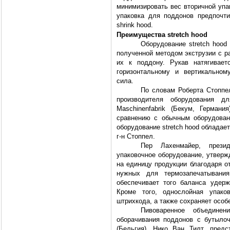
минимизировать вес вторичной упако
упаковка для поддонов предпочт
shrink hood.
Преимущества stretch hood
Оборудование stretch hood
полученной методом экструзии с 
их к поддону. Рукав натягивает
горизонтальному и вертикально
сила.
По словам Роберта Стоппе
производителя оборудования д
Maschinenfabrik (Бекум, Германи
сравнению с обычным оборудовани
оборудование stretch hood обладае
г-н Стоппел.
Пер Лахенмайер, презид
упаковочное оборудование, утвержд
на единицу продукции благодаря о
нужных для термозапечатывания
обеспечивает того баланса удерж
Кроме того, однослойная упако
штрихкода, а также сохраняет осо
Пивоваренное объединен
оборачивания поддонов с бутыло
(Бельгия). Нико Ван Тилт, предс