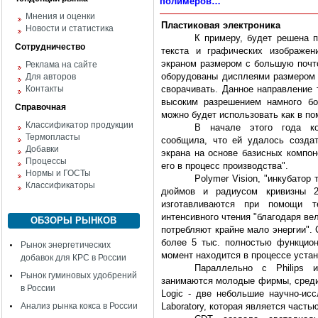
полимеров…
Мнения и оценки
Пластиковая электроника
Новости и статистика
К примеру, будет решена п
Сотрудничество
текста и графических изображен
экраном размером с большую почто
Реклама на сайте
оборудованы дисплеями размером 
Для авторов
Контакты
сворачивать. Данное направление
высоким разрешением намного б
Справочная
можно будет использовать как в пом
Классификатор продукции
В начале этого года ком
Термопласты
сообщила, что ей удалось создат
Добавки
экрана на основе базисных компон
Процессы
его в процесс производства".
Нормы и ГОСТы
Polymer Vision, "инкубатор 
Классификаторы
дюймов и радиусом кривизны 2
изготавливаются при помощи т
интенсивного чтения "благодаря вел
ОБЗОРЫ РЫНКОВ
потребляют крайне мало энергии". 
более 5 тыс. полностью функцио
Рынок энергетических
момент находится в процессе устан
добавок для КРС в России
Параллельно с Philips 
Рынок гуминовых удобрений
занимаются молодые фирмы, среди к
в России
Logic - две небольшие научно-ис
Анализ рынка кокса в России
Laboratory, которая является част