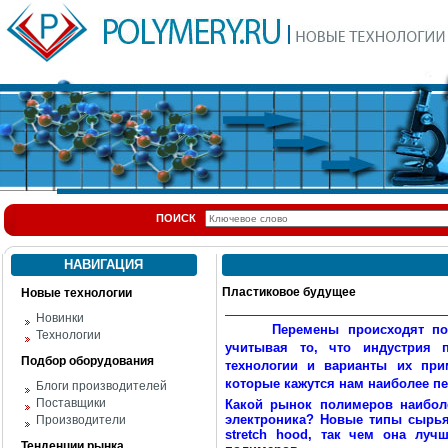
ПОИСК
НАВИГАЦИЯ
Пластиковое будущее
Новые технологии
Новинки
Перемены происходят по
Технологии
учитывая то, что индустрия 
Подбор оборудования
технологии и варианты их при
которые кажутся нам наиболее п
Блоги производителей
Поставщики
Какой рынок полимеров наиболе
электроника? Новые типы сырья
Производители
stretch hood, так чем она лу
Тенденции рынка