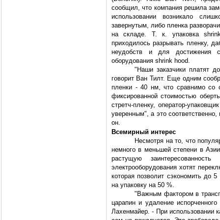
сообщил, что компания решила заме
использовании возникало слиш
завернутым, либо пленка разворач
на складе. Т. к. упаковка shri
приходилось разрывать пленку, да
неудобств и для достижения с
оборудования shrink hood.
"Наши заказчики платят до
говорит Ван Тилт. Еще одним сооб
пленки - 40 нм, что сравнимо со 
фиксированной стоимостью оберты
стретч-пленку, оператор-упаковщи
уверенным", а это соответственно,
он.
Всемирный интерес
Несмотря на то, что популя
немного в меньшей степени в Азии
растущую заинтересованность
электрооборудования хотят переклю
которая позволит сэкономить до 5
на упаковку на 50 %.
"Важным фактором в трансп
царапин и удаление испорченного 
Лахенмайер. - При использовании к