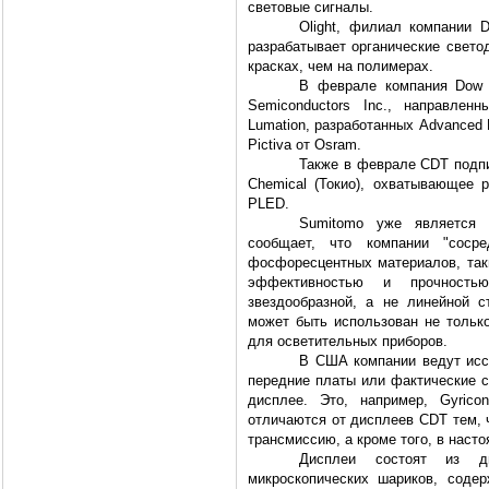
световые сигналы.
Olight, филиал компании 
разрабатывает органические свето
красках, чем на полимерах.
В феврале компания Dow 
Semiconductors Inc., направлен
Lumation, разработанных Advanced E
Pictiva от Osram.
Также в феврале CDT подпи
Chemical (Токио), охватывающее 
PLED.
Sumitomo уже является 
сообщает, что компании "сосре
фосфоресцентных материалов, так
эффективностью и прочность
звездообразной, а не линейной с
может быть использован не только
для осветительных приборов.
В США компании ведут иссл
передние платы или фактические 
дисплее. Это, например, Gyrico
отличаются от дисплеев CDT тем, 
трансмиссию, а кроме того, в насто
Дисплеи состоят из д
микроскопических шариков, соде