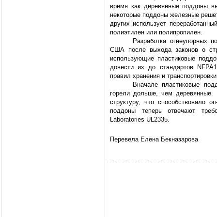
время как деревянные поддоны в
некоторые поддоны железные решетк
других использует переработанный
полиэтилен или полипропилен.
Разработка огнеупорных п
США после выхода законов о стр
использующие пластиковые поддо
довести их до стандартов NFPA1
правил хранения и транспортировки
Вначале пластиковые подд
горели дольше, чем деревянные.
структуру, что способствовало ог
поддоны теперь отвечают требов
Laboratories UL2335.
Перевела Елена Бекназарова