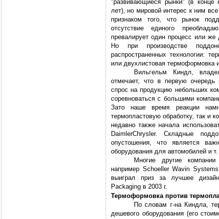
"развивающиеся рынки" (в конце
лет), но мировой интерес к ним вс
признаком того, что рынок под
отсутствие единого преоблада
превалирует один процесс или же 
Но при производстве поддон
распространенных технологии: тер
или двухлистовая термоформовка и
Вильгельм Киндл, владе
отмечает, что в первую очередь
спрос на продукцию небольших ком
соревноваться с большими компани
Зато наше время реакции намн
термопластовую обработку, так и 
недавно также начала использова
DaimlerChrysler. Складные по
опустошения, что является важ
оборудования для автомобилей и т. 
Многие другие компании
например Schoeller Wavin Systems
выиграл приз за лучшее дизайне
Packaging в 2003 г.
Термоформовка против термопла
По словам г-на Киндла, т
дешевого оборудования (его стоим