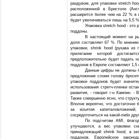
раздувом, для упаковки stretch hoo
расположенной в Бристоле (Англ
расширится более чем на 22 % в г
будет увеличиваться лишь на 5,5 %
Упаковка stretch hood - эт
поддоны.
В настоящий момент на ры
доля составляет 67 %. По мнению
упаковки, shrink hood (рукава из
прилегание которой достигает
предположительно будет падать на
поддонов в Европе составляют 1,5 м
Данные цифры не должны б
предложение сломя голову бросить
упаковки поддонов будет значите
использования стретч-пленки оста
развития, - говорит г-н Кампин. -
Также совершенно ясно, что структ
Вполне вероятно, что достаточно 
за изъятия капиталовложени
сосредоточиться на какой-либо дру
По подсчетам AMI, благод
улучшаются, а вес упаковки сни
принадлежащий shrink hood, а зат
поддонов. Европейское законо