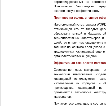
сертифицированных на соответ
Практически безотходная пере
экологическую эффективность.
Приятное на ощупь внешнее офо
Изготовленный из материала WOPE
отличающей его от твердых дере
образована мягкой и бархатисто
термопластичных эластомеров и 
удобство и приятные ощущения в 
толщина наносимого слоя (около 0
традиционных карандашах) еще в
органолептических ощущений.
Эффективная технология изгото
Совершенно новые материалы тре
технологии изготовления изде
карандашей используются техн
изготовлении их корпусов – о
производства карандашей из д
применяется технология коэкст
материалов.
При этом все входящие в состав 