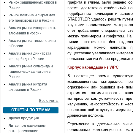
графита и глины, было решено со
Рынок защищенных жиров в
России
время достаточно стабильный но
подобранных полимеров и вспомо
Рынок пектина и сырья для
STAEDTLER удалось решить путем 
его производства в России
хрупкими полимерными материала
Анализ рынка изопропилата
счет добавления специальных ст
алюминия в России
между полимером и графитом. На 
Анализ рынка тиомочевины
линии практически без отделе
в России
карандашом можно написать п
существенно увеличивает интервал
Анализ рынка динитрата
пользоваться им более продолжите
изосорбида в России
Анализ рынка сульфида и
Корпус карандаша из WPC
гидросульфида натрия в
В настоящее время существую
России
композиционных материалов пр
Анализ рынка нитрата
ограждений или обшивки вне пом
алюминия в России
стремятся оптимизировать так
материалов как устойчивость пр
Все отчеты
излучению, износостойкость и жес
поверхностной структуры изделия 
ОТЧЕТЫ ПО ТЕМАМ
древесные волокна.
Другая продукция
Стремление к достижению вышеп
Литье под давлением,
полимерные композиционные ма
ротоформование