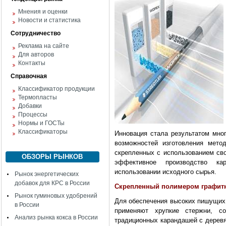
Мнения и оценки
Новости и статистика
Сотрудничество
Реклама на сайте
Для авторов
Контакты
Справочная
Классификатор продукции
Термопласты
Добавки
Процессы
Нормы и ГОСТы
Классификаторы
Инновация стала результатом мно
возможностей изготовления мето
скрепленных с использованием сво
ОБЗОРЫ РЫНКОВ
эффективное производство к
использовании исходного сырья.
Рынок энергетических
добавок для КРС в России
Скрепленный полимером графит
Рынок гуминовых удобрений
Для обеспечения высоких пишущих 
в России
применяют хрупкие стержни, с
Анализ рынка кокса в России
традиционных карандашей с дерев