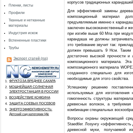
корпусов традиционных карандашей
Пленки, листы
Для эффективной замены дерева 
Профили
композиционный материал дол
Тканные и нетканные
предъявляемым именно к карандашн
материалы
заключен высококачественный и же
Индустрия искож
при изгибе выше 60 Мпа при модул
карандаша не должны затрачиват
Вспененные пластики
это требование звучит так: прикл
Трубы
должен превышать 9 Нсм. Таким 
достаточно высокой прочности и 
Экспорт статей (rss)
композиционного материала. Эт
композиционного материала WOPEX
созданного специально для изг
необходимые для этого свойства.
ФРУКТОЗА ВРЕДНЕЕ САХАРА
1.
МОЩНЕЙШАЯ СОЛНЕЧНАЯ
Успешному решению поставленн
2.
ЭЛЕКТРОСТАНЦИЯ В РОССИИ
используемых для изготовления 
ВОЗДЕЙСТВИЕ КОФЕИНА
3.
гомогенность структуры материала
ЗАЩИТА СОЕВЫХ ПОСЕВОВ
4.
древесных волокон, а требуемая 
ЭНЕРГОЭФФЕКТИВНОСТЬ:
комбинации специальных воскообра
5.
Детский сад категории [Аk
Вопросы охраны окружающей сре
Staedtler. Лозунгу «эффективность
древесной муки, получаемой и