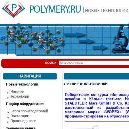
ПОИСК
НАВИГАЦИЯ
ЛУЧШИЕ ДПКТ-НОВИНКИ
Новые технологии
Новинки
Победителем конкурса «Инноваци
Технологии
декабря в Кёльне третьего Н
STAEDTLER Mars GmbH & Co. KG
Подбор оборудования
изготовленный из разработан
Блоги производителей
материала марки «WOPEX» (W
Поставщики
продемонстрирован на отраслевой
Производители
Тенденции рынка