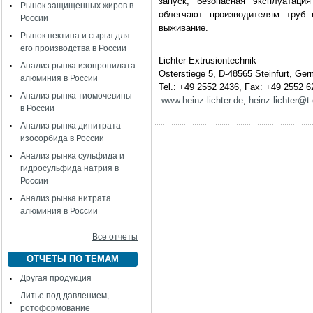
запуск, безопасная эксплуатаци
Рынок защищенных жиров в
облегчают производителям труб
России
выживание.
Рынок пектина и сырья для
его производства в России
Lichter-Extrusiontechnik
Анализ рынка изопропилата
Osterstiege 5, D-48565 Steinfurt, Ge
алюминия в России
Tel.: +49 2552 2436, Fax: +49 2552 
Анализ рынка тиомочевины
www.heinz-lichter.de
,
heinz.lichter@t-
в России
Анализ рынка динитрата
изосорбида в России
Анализ рынка сульфида и
гидросульфида натрия в
России
Анализ рынка нитрата
алюминия в России
Все отчеты
ОТЧЕТЫ ПО ТЕМАМ
Другая продукция
Литье под давлением,
ротоформование