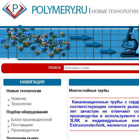
ПОИСК
НАВИГАЦИЯ
Многослойные трубы
Новые технологии
Новинки
Канализационные трубы с серд
Технологии
соответствующем сегменте рынка
лет зачастую не отвечают со
Подбор оборудования
производства и используемого 
Блоги производителей
3LRK и индивидуальные конс
Поставщики
Extrusionstechnik, являются реш
Производители
Тенденции рынка