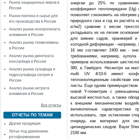
Рынок защищенных жиров в
энергии до 25% по сравнению
России
коэффициент теплопередачи (Ug) 
позволяет сэкономить на обогреве 
Рынок пектина и сырья для
природного газа в год из расчёта 
его производства в России
кг/м2) сравним с весом трехсл
Анализ рынка изопропилата
укладывать их на легкие основани
алюминия в России
для зимних садов, оранжерей и 
Анализ рынка тиомочевины
холодной деформации - например, 
в России
16 мм составляет 2400 мм - они
Анализ рынка динитрата
требованиями, например, купола
изосорбида в России
примеров использования шестислой
380, в Гамбурге. Несмотря на ма
Анализ рынка сульфида и
multi UV 4/10-6 имеют коэф
гидросульфида натрия в
теплоизоляционным свойствам они
России
листы. Еще одним преимуществом я
Анализ рынка нитрата
новой Y-геометрии с уменьшенн
алюминия в России
высокой жесткостью, а также обла
к внешним механическим воздейс
Все отчеты
великолепные характеристики 
ОТЧЕТЫ ПО ТЕМАМ
использовать, при остеклении сп
очередь как материал для ок
Другая продукция
цилиндрических сводов. Bayer Shee
Литье под давлением,
2100 мм.
ротоформование