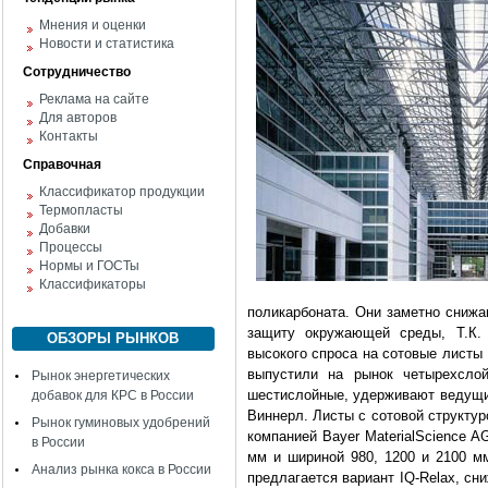
Мнения и оценки
Новости и статистика
Сотрудничество
Реклама на сайте
Для авторов
Контакты
Справочная
Классификатор продукции
Термопласты
Добавки
Процессы
Нормы и ГОСТы
Классификаторы
поликарбоната. Они заметно снижа
защиту окружающей среды, Т.К. 
ОБЗОРЫ РЫНКОВ
высокого спроса на сотовые листы 
выпустили на рынок четырехсло
Рынок энергетических
шестислойные, удерживают ведущие
добавок для КРС в России
Виннерл. Листы с сотовой структур
Рынок гуминовых удобрений
компанией Bayer MaterialScience 
в России
мм и шириной 980, 1200 и 2100 мм
Анализ рынка кокса в России
предлагается вариант IQ-Relax, с