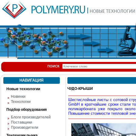
ПОИСК
НАВИГАЦИЯ
ЧУДО-КРЫШИ
Новые технологии
Новинки
Шестислойные листы с сотовой стру
Технологии
GmbH в кратчайшие сроки стали то
поликарбоната уже покрыто окол
Подбор оборудования
Повышение стоимости тепловой энер
Блоги производителей
Поставщики
Производители
Тенденции рынка