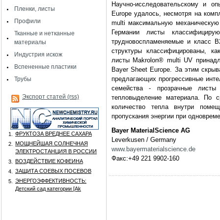
Научно-исследовательскому и оп
Пленки, листы
Europe удалось, несмотря на комп
Профили
multi максимальную механическую 
Германии листы классифицир
Тканные и нетканные
трудновоспламеняемые и класс В
материалы
структуры классифицированы, ка
Индустрия искож
листы Makrolon® multi UV принадл
Вспененные пластики
Bayer Sheet Europe. За этим скры
предлагающих прогрессивные инте
Трубы
семейства - прозрачные листы
Экспорт статей (rss)
тепловыделение материала. По 
количество тепла внутри поме
пропускания энергии при одновреме
Bayer MaterialScience AG
ФРУКТОЗА ВРЕДНЕЕ САХАРА
1.
Leverkusen / Germany
МОЩНЕЙШАЯ СОЛНЕЧНАЯ
2.
www.bayermaterialscience.de
ЭЛЕКТРОСТАНЦИЯ В РОССИИ
Факс:+49 221 9902-160
ВОЗДЕЙСТВИЕ КОФЕИНА
3.
ЗАЩИТА СОЕВЫХ ПОСЕВОВ
4.
ЭНЕРГОЭФФЕКТИВНОСТЬ:
5.
Детский сад категории [Аk