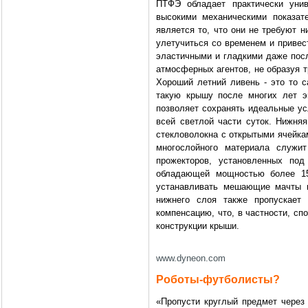
ПТФЭ обладает практически унив
высокими механическими показа
является то, что они не требуют н
улетучиться со временем и приве
эластичными и гладкими даже посл
атмосферных агентов, не образуя т
Хороший летний ливень - это то с
такую крышу после многих лет э
позволяет сохранять идеальные ус
всей светлой части суток. Нижняя
стекловолокна с открытыми ячейка
многослойного материала служи
прожекторов, установленных под
обладающей мощностью более 150
устанавливать мешающие мачты п
нижнего слоя также пропускает 
компенсацию, что, в частности, сп
конструкции крыши.
www.dyneon.com
Роботы-футболисты?
«Пропусти круглый предмет через 