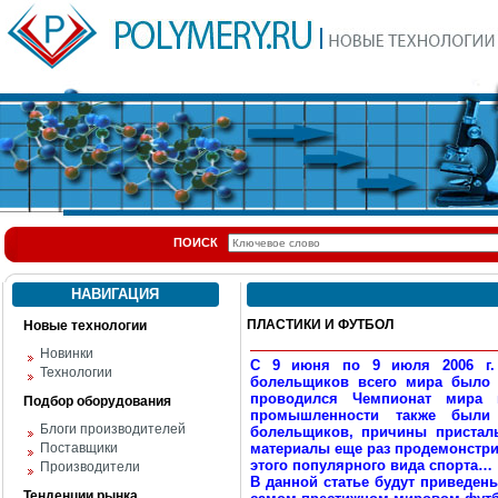
ПОИСК
НАВИГАЦИЯ
ПЛАСТИКИ И ФУТБОЛ
Новые технологии
Новинки
С 9 июня по 9 июля 2006 г.
Технологии
болельщиков всего мира было 
проводился Чемпионат мира 
Подбор оборудования
промышленности также были
Блоги производителей
болельщиков, причины присталь
Поставщики
материалы еще раз продемонстри
этого популярного вида спорта…
Производители
В данной статье будут приведен
Тенденции рынка