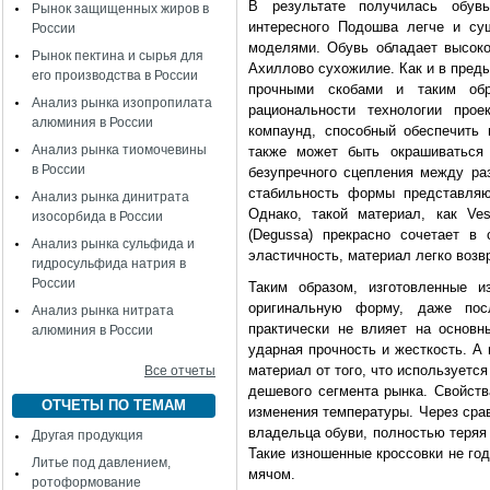
В результате получилась обув
Рынок защищенных жиров в
интересного Подошва легче и су
России
моделями. Обувь обладает высоко
Рынок пектина и сырья для
Ахиллово сухожилие. Как и в пред
его производства в России
прочными скобами и таким об
Анализ рынка изопропилата
рациональности технологии прое
алюминия в России
компаунд, способный обеспечить 
Анализ рынка тиомочевины
также может быть окрашиваться
в России
безупречного сцепления между ра
стабильность формы представляю
Анализ рынка динитрата
Однако, такой материал, как Ve
изосорбида в России
(Degussa) прекрасно сочетает в
Анализ рынка сульфида и
эластичность, материал легко возв
гидросульфида натрия в
России
Таким образом, изготовленные 
оригинальную форму, даже посл
Анализ рынка нитрата
практически не влияет на основны
алюминия в России
ударная прочность и жесткость. А
материал от того, что используетс
Все отчеты
дешевого сегмента рынка. Свойст
ОТЧЕТЫ ПО ТЕМАМ
изменения температуры. Через сра
владельца обуви, полностью теря
Другая продукция
Такие изношенные кроссовки не год
Литье под давлением,
мячом.
ротоформование