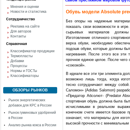
самом престижном мировом футб
Мнения и оценки
Обувь модели Absolute pre
Новости и статистика
Сотрудничество
Без опоры на надежные материа
Реклама на сайте
показать свои возможности в игре
Для авторов
сырьевых материалов должны
Контакты
Изготовление отличного спортивно
верха обуви, необходимо обеспеч
Справочная
подошв обуви, которые должны быт
Классификатор продукции
нагревания. После этого все эти
Термопласты
прочное единое целое. После чего
Добавки
«союзкой».
Процессы
Нормы и ГОСТы
В идеале все эти три элемента дол
Классификаторы
возможно лишь тогда, когда изго
тесно сотрудничают между собой.
ОБЗОРЫ РЫНКОВ
Саломон» (Adidas Salomon) разра
«Предатор Абсолют- (Predator Abs
Рынок энергетических
спортивная обувь должна была быт
добавок для КРС в России
исчислимыми в реальном выраж
конечном счете имеется базовое п
Рынок гуминовых удобрений
означает, что материалы для изго
в России
высокой прочности с минимальным 
Анализ рынка кокса в России