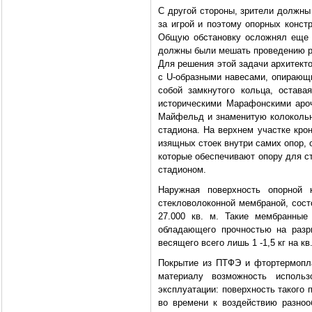
С другой стороны, зрители должны
за игрой и поэтому опорных конст
Общую обстановку осложнял еще и
должны были мешать проведению ре
Для решения этой задачи архитекто
с U-образными навесами, опирающи
собой замкнутого кольца, остава
историческими Марафонскими аро
Майфельд и знаменитую колокольн
стадиона. На верхнем участке кро
изящных стоек внутри самих опор,
которые обеспечивают опору для ст
стадионом.
Наружная поверхность опорной к
стекловолоконной мембраной, сос
27.000 кв. м. Такие мембранные
обладающего прочностью на разр
весящего всего лишь 1 -1,5 кг на кв
Покрытие из ПТФЭ и фтортермопла
материалу возможность исполь
эксплуатации: поверхность такого 
во времени к воздействию разнооб