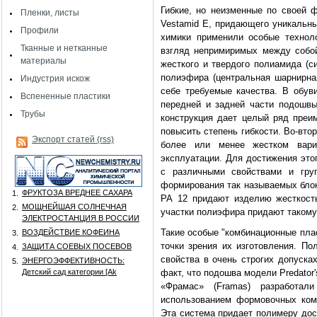
Гибкие, но неизменные по своей ф
Пленки, листы
Vestamid Е, придающего уникальны
Профили
химики применили особые технол
Тканные и нетканные
взгляд непримиримых между собой
материалы
жесткого и твердого полиамида (си
полиэфира (центральная шарнирная
Индустрия искож
себе требуемые качества. В обув
Вспененные пластики
передней и задней части подошвы,
Трубы
конструкция дает целый ряд преим
повысить степень гибкости. Во-вто
Экспорт статей (rss)
более или менее жестком вари
эксплуатации. Для достижения это
с различными свойствами и гру
формирования так называемых блок
ФРУКТОЗА ВРЕДНЕЕ САХАРА
1.
РА 12 придают изделию жесткост
МОЩНЕЙШАЯ СОЛНЕЧНАЯ
2.
участки полиэфира придают такому
ЭЛЕКТРОСТАНЦИЯ В РОССИИ
Такие особые "комбинационные пл
ВОЗДЕЙСТВИЕ КОФЕИНА
3.
точки зрения их изготовления. П
ЗАЩИТА СОЕВЫХ ПОСЕВОВ
4.
свойства в очень строгих допуска
ЭНЕРГОЭФФЕКТИВНОСТЬ:
5.
Детский сад категории [Аk
факт, что подошва модели Predator'
«Фрамас» (Framas) разработа
использованием формовочных ком
Эта система придает полимеру дос