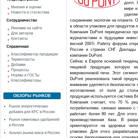
долл. 
Мнения и оценки
мире и
Новости и статистика
уделя
сохранению экологии на планете. 
Сотрудничество
в области упаковки для продуктов п
Реклама на сайте
Компания DuPont периодически про
Для авторов
журналистами и будущими инвес
Контакты
весной 2007г. Работу форума отк
Справочная
России и странах СНГ. Доклады 
Классификатор продукции
компании DuPont.
Термопласты
Сейчас в Европе основной тенденц
Добавки
пищевой продукции, которую 
Процессы
микроволновой печи. Этот сегмент
Нормы и ГОСТы
DuPont реализовала такой проду
Классификаторы
внимание уделяется безопасности 
изготовления: от поля до стола
ОБЗОРЫ РЫНКОВ
продукции используется система В
Компания считает, что 70 % реш
Рынок энергетических
потребителями, связано именно с 
добавок для КРС в России
работает более 80 лет. Для этого
Рынок гуминовых удобрений
производственная база. В разр
в России
ориентируется на здоровье чело
упаковки. Для этого разрабатыва
Анализ рынка кокса в России
основе биополимеров или упаковка