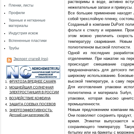
растворимы в воде, активно вст
Пленки, листы
нежелательные запахи и привкусы.
Профили
Все большее применение находят 
собой трехслойную пленку, состоя
Тканные и нетканные
Созданный в компании DuPont поли
материалы
фольги к стеклу и керамике. Прои
Индустрия искож
этом можно увеличить скорость
Вспененные пластики
температуру сваривания. Новым
полиэтиленом высокой плотности.
Трубы
Одной из последних разработо
отделениями. При нажатии на пе
Экспорт статей (rss)
происходит смешивание содер
предназначалась для детского пи
широкому использованию. Боковые 
высокой температуре, а саму пер
ФРУКТОЗА ВРЕДНЕЕ САХАРА
1.
Для изготовления упаковки испо
МОЩНЕЙШАЯ СОЛНЕЧНАЯ
2.
ЭЛЕКТРОСТАНЦИЯ В РОССИИ
полиэтилена и материала Surlyn
упаковки, которая высоко цени
ВОЗДЕЙСТВИЕ КОФЕИНА
3.
промышленности.
ЗАЩИТА СОЕВЫХ ПОСЕВОВ
4.
Новым предложением компании явл
ЭНЕРГОЭФФЕКТИВНОСТЬ:
5.
Детский сад категории [Аk
Они позволяют сохранять продукт,
время. Этикетки выпускаются 
сохраняющего температуру. Таку
бутылку или на брикеты с морожен