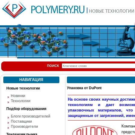
ПОИСК
НАВИГАЦИЯ
Упаковка от DuPont
Новые технологии
Новинки
На основе своих научных достиж
Технологии
технологиям и дает возможн
Подбор оборудования
упаковочных материалов, что
защищенные от загрязнений, име
Блоги производителей
Поставщики
Компа
Производители
предст
Тенденции рынка