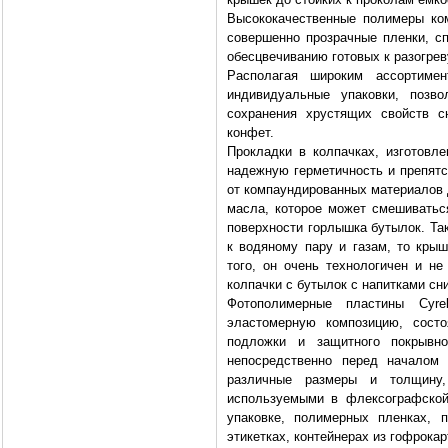
Высококачественные полимеры ко
совершенно прозрачные пленки, с
обесцвечиванию готовых к разогре
Располагая широким ассортиме
индивидуальные упаковки, поз
сохранения хрустящих свойств с
конфет.
Прокладки в колпачках, изготовл
надежную герметичность и препятс
от компаундированных материалов 
масла, которое может смешиватьс
поверхности горлышка бутылок. Та
к водяному пару и газам, то крыш
того, он очень технологичен и не
колпачки с бутылок с напитками сн
Фотополимерные пластины Cyre
эластомерную композицию, сост
подложки и защитного покрывно
непосредственно перед началом 
различные размеры и толщину,
используемыми в флексографской
упаковке, полимерных пленках, п
этикетках, контейнерах из гофрока