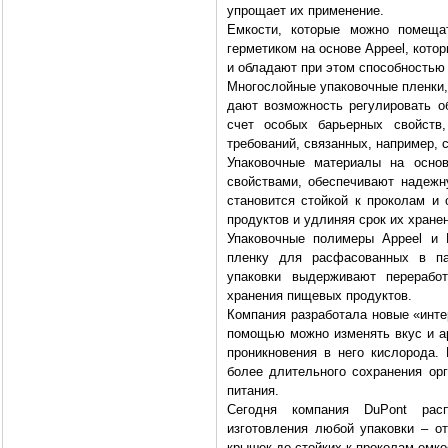
упрощает их применение.
Емкости, которые можно помеща
герметиком на основе Appeel, кото
и обладают при этом способностью
Многослойные упаковочные пленки, 
дают возможность регулировать об
счет особых барьерных свойств
требований, связанных, например, 
Упаковочные материалы на осно
свойствами, обеспечивают надежн
становится стойкой к проколам и
продуктов и удлиняя срок их хране
Упаковочные полимеры Appeel и 
пленку для расфасованных в па
упаковки выдерживают переработ
хранения пищевых продуктов.
Компания разработала новые «интер
помощью можно изменять вкус и ар
проникновения в него кислорода.
более длительного сохранения орг
питания.
Сегодня компания DuPont рас
изготовления любой упаковки – от
крышек до стойких к проколам емко