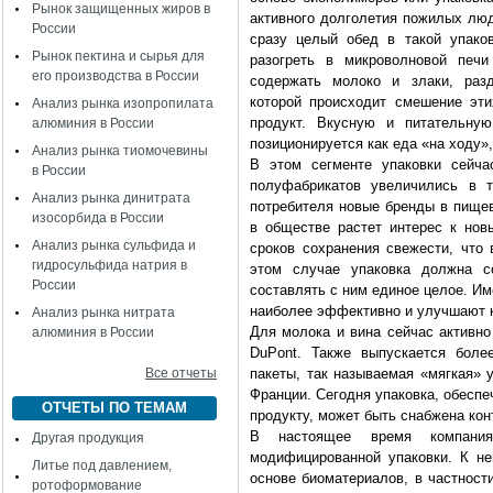
Рынок защищенных жиров в
активного долголетия пожилых люд
России
сразу целый обед в такой упаков
Рынок пектина и сырья для
разогреть в микроволновой печи
его производства в России
содержать молоко и злаки, разд
которой происходит смешение эти
Анализ рынка изопропилата
продукт. Вкусную и питательну
алюминия в России
позиционируется как еда «на ходу»
Анализ рынка тиомочевины
В этом сегменте упаковки сейча
в России
полуфабрикатов увеличились в 
Анализ рынка динитрата
потребителя новые бренды в пищев
изосорбида в России
в обществе растет интерес к но
Анализ рынка сульфида и
сроков сохранения свежести, что 
гидросульфида натрия в
этом случае упаковка должна с
России
составлять с ним единое целое. И
наиболее эффективно и улучшают к
Анализ рынка нитрата
Для молока и вина сейчас активно
алюминия в России
DuPont. Также выпускается боле
Все отчеты
пакеты, так называемая «мягкая» 
Франции. Сегодня упаковка, обес
ОТЧЕТЫ ПО ТЕМАМ
продукту, может быть снабжена кон
В настоящее время компания
Другая продукция
модифицированной упаковки. К н
Литье под давлением,
основе биоматериалов, в частности
ротоформование