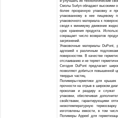
и улучшать их технологические сво
Смолы Surlyn обладают высокими о
более прозрачную упаковку и п
упакованному в нее пищевому п
упаковочного материала к поверхн
сводя к минимуму движение жидкос
срок хранения продукта. Использ
сокращает число возвратов проду
загрязнений.
Упаковочные материалы DuPont, 
адгезией к различным подложкам
поверхностям. В качестве гермети
отслаиванию и не теряет герметичн
Сегодня DuPont предлагает широ
позволяют добиться повышенной це
твердых частиц.
Полимеры-герметики для крышек 
прочности на отрыв в широком диа
проколам и раздиру и служат 
упаковки, обеспечивая дополнит
свойствами, гарантирующими опт
низкотемпературную термосвар
изготовлены емкости, в том чис
Полимеры Appeel для герметизац