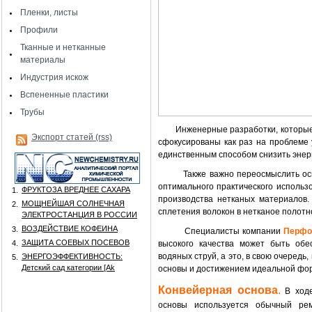
Пленки, листы
Профили
Тканные и нетканные
материалы
Индустрия искож
Вспененные пластики
Трубы
Инженерные разработки, которы
Экспорт статей (rss)
сфокусированы как раз на проблеме 
единственным способом снизить энер
Также важно переосмыслить о
оптимального практического исполь
ФРУКТОЗА ВРЕДНЕЕ САХАРА
1.
производства нетканых материалов. 
МОЩНЕЙШАЯ СОЛНЕЧНАЯ
2.
сплетения волокон в нетканое полотн
ЭЛЕКТРОСТАНЦИЯ В РОССИИ
ВОЗДЕЙСТВИЕ КОФЕИНА
3.
Специалисты компании
Перфо
ЗАЩИТА СОЕВЫХ ПОСЕВОВ
4.
высокого качества может быть обе
водяных струй, а это, в свою очеред
ЭНЕРГОЭФФЕКТИВНОСТЬ:
5.
Детский сад категории [Аk
основы и достижением идеальной фор
Конвейерная основа
.
В ходе
основы используется обычный рем