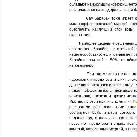
обладают наибольшим коэффициентом 
располагаться на поддерживающем б
Сам барабан тоже играет о
микроперфорированной муфтой, поэ
обеспечить наилучший сток воды
вариантами.
Наиболее дешевым решением да
поверхность барабана с открытой 
нецелесообразно: если открытая по
барабана под ней – 50%, то общая
неприемлемо.
При таком варианте на поверхно
«дорожки», и предотвратить их появл
давления инжекторов или используя 
падает эффективность производства
инжекторов, насосов и прочих дета
Именно по этой причине компания
П
распорками, расположенными выше 
составляет 95%. Внутри сотовог
подогнанная, отшлифованная с нар
позволяет предотвратить даже незн
камерой, барабаном и муфтой, а так