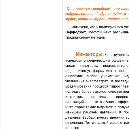
Становится очевидным, что нач
гидросплетения (гидроструйным 
муфт, оставив традиционные сет
Замечено, что у полиэфирного ма
Перфоджет
, коэффициент разрывны
традиционным методом.
Инжекторы.
Конструкция с
аспектом, определяющим эффективн
среди некоторых производител
гидравлическую форму инжектора с
ошибочно: любое ущемление гид
увеличения энергозатрат. За послед
моделирования процесса гидросплет
получать более высокое качество вод
инжекторы нового типа постепенно
настоящий прорыв в области эффек
инжекторах такого вида можно получ
меньшем рабочем давлении. К при
давлении 180бар, вместо прежних 3
поколения. Тот же самый эффект на
полотен.