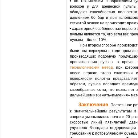
• по техническим соображениям (
волокон и для древесной пульпы,
обладают способностью полностью
давлением 60 бар и при использов
сетчатой основе не происходит практ
• характерной особенностью первого
пульпы является то, что если вес пр
пульпы – более 10%.
При втором способе производства 
были подтверждены в ходе промышлен
производящих подобную продукцию
проникновения пульпы в прочес
технологический метод
, при которо
после первого этапа сплетения и
поверхности полотна представляет
образом, пульпа попадает преимущ
своеобразные соты, что позволяет 
дальнейшем избежать«пыления» матер
Заключение.
Постоянное раз
к значительнейшим результатам в 
энергии уменьшилось почти в 20 раз
скоростью линий пятилетней давн
улучшена благодаря модернизации 
требования к потребляемому объему