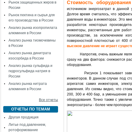
Стоимость оборудования
Рынок защищенных жиров в
России
источником энергозатрат в данной 
Долгое время считалось, что эффект
Рынок пектина и сырья для
давления воды в инжекторах. Это мне
его производства в России
разработок некоторых производите
Анализ рынка изопропилата
инжекторы, рассчитанные для работ
алюминия в России
производстве, за исключением изг
Анализ рынка тиомочевины
поверхностной плотностью от 400 г
в России
высокое давление не играет сущест
Анализ рынка динитрата
Напротив, очень важным является
изосорбида в России
сразу на два фактора: снижаются ра
оборудования.
Анализ рынка сульфида и
гидросульфида натрия в
Рисунок 1 показывает зав
России
инжекторов. В данном случае под ст
Анализ рынка нитрата
агрегатов: самих инжекторов, элект
алюминия в России
давления. Из схемы видно, что стои
200, 300 и 400 бар, а уменьшение р
оборудования. Точно также с увелич
Все отчеты
энергозатраты - более чем пропорцио
ОТЧЕТЫ ПО ТЕМАМ
Другая продукция
Литье под давлением,
ротоформование