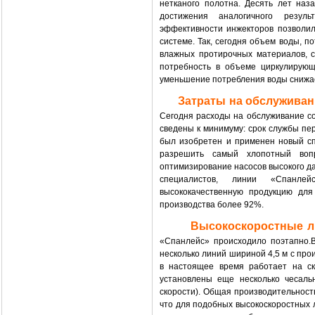
нетканого полотна. Десять лет наз
достижения аналогичного резул
эффективности инжекторов позволи
системе. Так, сегодня объем воды, п
влажных протирочных материалов, со
потребность в объеме циркулирующ
уменьшение потребления воды снижае
Затраты на обслуживан
Сегодня расходы на обслуживание 
сведены к минимуму: срок службы пе
был изобретен и применен новый сп
разрешить самый хлопотный во
оптимизирование насосов высокого да
специалистов, линии «Спанлей
высококачественную продукцию дл
производства более 92%.
Высокоскоростные л
«Спанлейс» происходило поэтапно.
несколько линий шириной 4,5 м с про
в настоящее время работает на ск
установлены еще несколько чесаль
скорости). Общая производительность
что для подобных высокоскоростных 