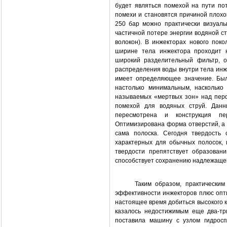
будет являться помехой на пути п
помехи и становятся причиной плохо
250 бар можно практически визуаль
частичной потере энергии водяной с
волокон). В инжекторах нового пок
ширине тела инжектора проходит 
широкий разделительный фильтр, о
распределения воды внутри тела инж
имеет определяющее значение. Был
настолько минимальным, насколько
называемых «мертвых зон» над перф
помехой для водяных струй. Данн
пересмотрена и конструкция пе
Оптимизирована форма отверстий, а 
сама полоска. Сегодня твердость 
характерных для обычных полосок,
твердости препятствует образован
способствует сохранению надлежащего
Таким образом, практическим пу
эффективности инжекторов плюс оп
настоящее время добиться высокого к
казалось недостижимым еще два-тр
поставила машину с узлом гидросп