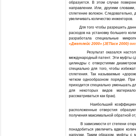
образуется. В этом случае поверх
направлении. Или, другими словами,
сплетение волокон. Следовательно, 
увеличивать количество инжекторов.
Для того чтобы разрешить данн
расходов на установку большего кол
разработала специальные микро
«Джетлейс 2000» (JETlace 2000)
вме
Результат оказался насто
международный патент. Эти муфты с
цилиндры с отверстиями диаметром
специально для того, чтобы избежа
сплетения. Так называемые «дорож
четком однообразном порядке. При
приходится специально уменьшать дл
для некоторых видов материало
рассматриваться как брак).
Наибольший коэффициент
расположенные отверстия образую
получения максимальной обратной отд
В зависимости от степени отк
понадобиться увеличить вдвое коли
нагрузки. Таким образом, муфты с