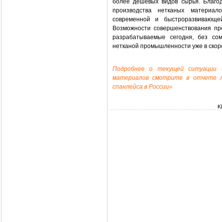
более дешевых видов сырья. Благо
производства нетканых материал
современной и быстроразвивающей
Возможности совершенствования пр
разрабатываемые сегодня, без со
нетканой промышленности уже в скор
Подробнее о текущей ситуации 
материалов смотрите в отчете 
спанлейса в России»
K