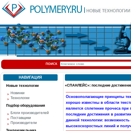
ПОИСК
НАВИГАЦИЯ
«СПАНЛЕЙС»: последние достижени
Новые технологии
Новинки
О
сновополагающие принципы те
Технологии
хорошо известны в области текст
Подбор оборудования
является сплетение прочеса при
Блоги производителей
последние достижения в развити
Поставщики
данной технологии: возможность 
Производители
высокоскоростных линий и полу
Тенденции рынка