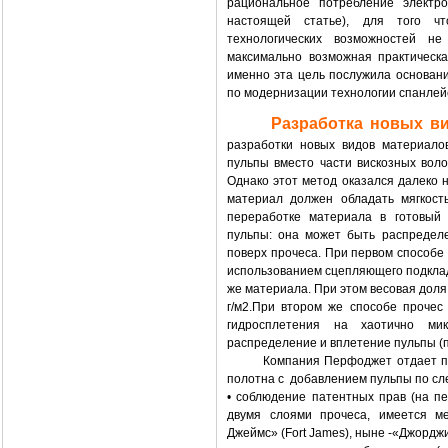
рациональное потребление электро
настоящей статье), для того ч
технологических возможностей н
максимально возможная практическа
именно эта цель послужила основан
по модернизации технологии спанлей
Разработка новых в
разработки новых видов материало
пульпы вместо части вискозных вол
Однако этот метод оказался далеко 
материал должен обладать мягкост
переработке материала в готовый 
пульпы: она может быть распредел
поверх прочеса. При первом способе
использованием сцепляющего подклад
же материала. При этом весовая доля 
г/м2.При втором же способе прочес
гидросплетения на хаотично ми
распределение и вплетение пульпы (п
Компания Перфоджет отдает предп
полотна с добавлением пульпы по с
• соблюдение патентных прав (на 
двумя слоями прочеса, имеется м
Джеймс» (Fort James), ныне -«Джорджи