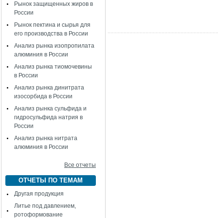
Рынок защищенных жиров в
России
Рынок пектина и сырья для
его производства в России
Анализ рынка изопропилата
алюминия в России
Анализ рынка тиомочевины
в России
Анализ рынка динитрата
изосорбида в России
Анализ рынка сульфида и
гидросульфида натрия в
России
Анализ рынка нитрата
алюминия в России
Все отчеты
ОТЧЕТЫ ПО ТЕМАМ
Другая продукция
Литье под давлением,
ротоформование