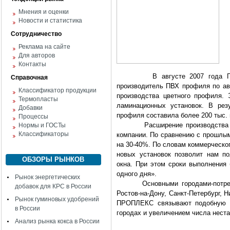
Мнения и оценки
Новости и статистика
Сотрудничество
Реклама на сайте
Для авторов
Контакты
В августе 2007 года Группа
Справочная
производитель ПВХ профиля по ав
Классификатор продукции
производства цветного профиля.
Термопласты
ламинационных установок. В рез
Добавки
профиля составила более 200 тыс. 
Процессы
Расширение производства прои
Нормы и ГОСТы
Классификаторы
компании. По сравнению с прошлы
на 30-40%. По словам коммерческо
новых установок позволит нам п
ОБЗОРЫ РЫНКОВ
окна. При этом сроки выполнения 
одного дня».
Рынок энергетических
Основными городами-потребите
добавок для КРС в России
Ростов-на-Дону, Санкт-Петербург, 
Рынок гуминовых удобрений
ПРОПЛЕКС связывают подобную д
в России
городах и увеличением числа нест
Анализ рынка кокса в России