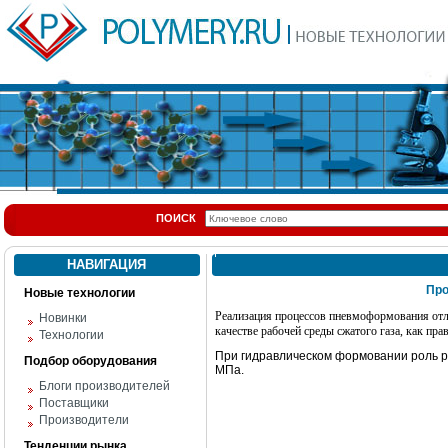
ПОИСК
НАВИГАЦИЯ
Пр
Новые технологии
Реализация процессов пневмоформования отлич
Новинки
качестве рабочей среды сжатого газа, как пр
Технологии
При гидравлическом формовании роль ра
Подбор оборудования
МПа.
Блоги производителей
Поставщики
Производители
Тенденции рынка