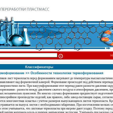
Н
Классификаторы
>> Особенности технологии термоформования
рмоформование
тиков лист термопласта перед формованием нагревают до температуры высокоэластичног
танавливают над формовочной камерой. Формование происходит под действием перепада
оверхностями листа. При вакуумформовании этот перепад равен разности давления ок
формовании - разности между давлением сжатого воздуха и атмосферным давлением, пр
ных механических пуансонов.
Во многих случаях формованию предшествует подготовите
пносерийном производстве изделий, как правило, либо завод-поставщик сырья, согласно
уется многоместная оснастка с учетом размеров выпускающихся листов термопласта. Кро
страивается на выпуск листов с необходимыми габаритами.
При изготовлении мелких с
и этом учитывается, что листовые термопласты при нагреве дают усадку. Поэтому перед
ной партии материала вдоль и поперек направления экструзии. Учитывать при раскрое сл