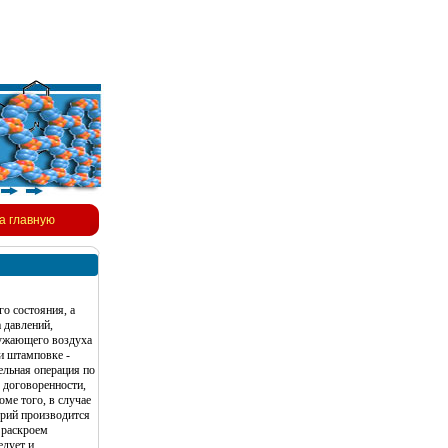
а главную
о состояния, а
 давлений,
ружающего воздуха
и штамповке -
льная операция по
 договоренности,
ме того, в случае
ерий производится
 раскроем
едует и