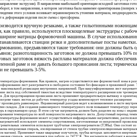
направление экструзии). В направлении наибольшей ориентации исходной заготовки гото
орот, в том направлении, в котором заготовка была наименее ориентирована (поперек э
людении этого условия возникает неравномерность утонения материала, неоднороднос
ит к деформации изделия после съема с прессформы.
оизводится вручную резаками, а также гильотинными ножница
, как правило, используются плоскощелевые экструдеры с рабо
й ширине матрицы формовочной машины. В случае использовани
танавливаются станции резки и дополнительные посты намотки.
рмованию, предъявляются такие требования: они должны быть 
ъянов; разнотолщинность заготовок не должна превышать 10% 
овых заготовок вязкость расплава материалов должна обеспечив
ленной раме и не давать большого провисания листа; термическа
и не превышать 3-5%.
температуры формования. Как правило, нагрев осуществляется вне формовочной зоны в ра
оформовании лист разогревается в свободном состоянии без фиксации в прижимной раме. 
т максимальной релаксации внутренних напряжений. При вакуумформовании лист нагревает
ние листа под собственной тяжестью вследствие температурного расширения или чрезмер
ия. Для предотвращения провисания листа применяют предварительную вытяжку и ориента
зогреве таких листов до рабочих температур усадка компенсирует тепловое расширение
ет производить равномерно. Неравномерный разогрев ведет к возникновению в листе внутре
лии складок. Для создания равномерного температурного поля повышают температуру пер
ерь в окружающую среду. В этом случае нагреватель должен быть разделен на зоны с инди
рования температуры по всей поверхности нагреваемого листа. Допустимый перепад темп
 температуры формования может осуществляться инфракрасными нагревателями, расположе
е нагревателей используют элементы сопротивления, изготовленные из нихромовой проволоки
агревательных элементов используют трубчатые электронагреватели (ТЭНы). Они состоят и
ожена нихромовая спираль, изолированная от стенок трубки электроизоляционным материа
м магния). Применяют также кварцевые излучатели, трубка которых заполняется инертным 
амовая спираль, нагревающаяся при работе до 2473° К. Эти нагреватели работают в коротк