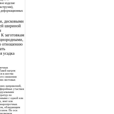
вое изделие
кструзии),
ть деформационных
ми, дисковыми
чей шириной
я
 К заготовкам
однородными,
по отношению
ать
я усадка
зличных
Такой нагрев
ся в жестко
ного снижения
цию листовых
нних напряжений,
иферийных участков
видуальными
ератур по
нными с одной или
, лент или
з жаропрочных
лом, обладающим
газом. По оси
оволновом