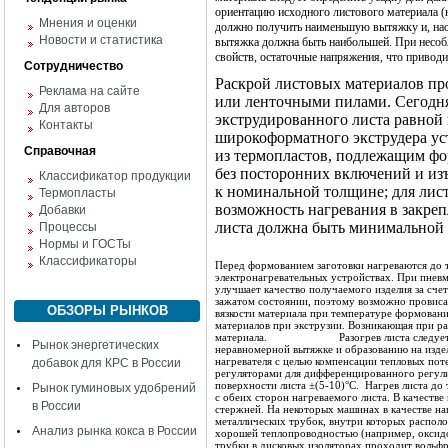
ориентацию исходного листового материала (
Мнения и оценки
должно получить наименьшую вытяжку и, наоб
Новости и статистика
вытяжка должна быть наибольшей. При несоб
свойств, остаточные напряжения, что привод
Сотрудничество
Раскрой листовых материалов пр
Реклама на сайте
или ленточными пилами. Сегодня
Для авторов
экструдированного листа равно
Контакты
широкоформатного экструдера ус
Справочная
из термопластов, подлежащим фо
без посторонних включений и из
Классификатор продукции
к номинальной толщине; для лист
Термопласты
возможность нагревания в закреп
Добавки
листа должна быть минимальной 
Процессы
Нормы и ГОСТы
Классификаторы
Перед формованием заготовки нагреваются до 
электронагревательных устройствах. При пневм
улучшает качество получаемого изделия за сче
зажатом состоянии, поэтому возможно провиса
ОБЗОРЫ РЫНКОВ
вязкости материала при температуре формован
материалов при экструзии. Возникающая при ра
материала.
Разогрев листа следу
Рынок энергетических
неравномерной вытяжке и образованию на изде
нагревателя с целью компенсации тепловых пот
добавок для КРС в России
регуляторами для дифференцированного регули
поверхности листа ±(5-10)°С.
Нагрев листа до
Рынок гуминовых удобрений
с обеих сторон нагреваемого листа. В качеств
в России
стержней. На некоторых машинах в качестве н
металлических трубок, внутри которых распол
Анализ рынка кокса в России
хорошей теплопроводностью (например, оксидо
трубки в дисковых изоляторах проходит вольфр