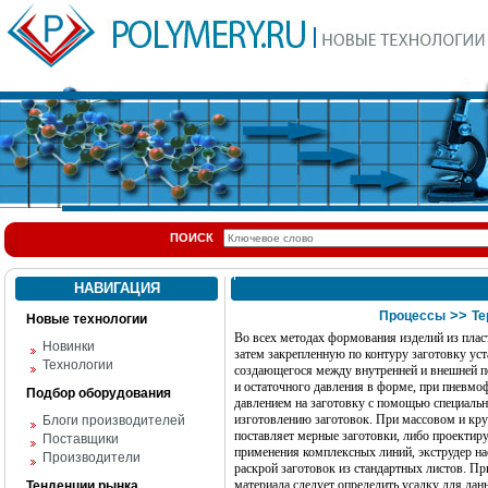
ПОИСК
НАВИГАЦИЯ
>>
Процессы
Те
Новые технологии
Во всех методах формования изделий из плас
Новинки
затем закрепленную по контуру заготовку ус
Технологии
создающегося между внутренней и внешней п
и остаточного давления в форме, при пневмо
Подбор оборудования
давлением на заготовку с помощью специаль
изготовлению заготовок. При массовом и кру
Блоги производителей
поставляет мерные заготовки, либо проектир
Поставщики
применения комплексных линий, экструдер на
Производители
раскрой заготовок из стандартных листов. Пр
материала следует определить усадку для дан
Тенденции рынка