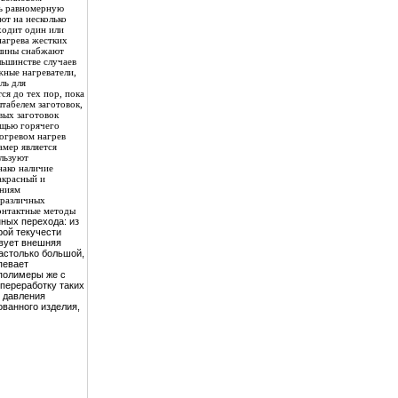
ть равномерную
ют на несколько
ходит один или
нагрева жестких
ашины снабжают
льшинстве случаев
ные нагреватели,
ль для
ся до тех пор, пока
штабелем заготовок,
вых заготовок
ощью горячего
огревом нагрев
амер является
ользуют
нако наличие
акрасный и
аниям
 различных
контактные методы
ных перехода: из
рой текучести
твует внешняя
настолько большой,
певает
 полимеры же с
переработку таких
 давления
ванного изделия,