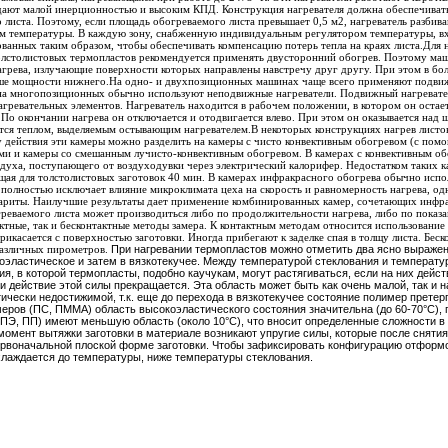
адают малой инерционностью и высоким КПД.
Конструкция нагревателя должна обеспечива
 листа. Поэтому, если площадь обогреваемого листа превышает 0,5 м2, нагреватель разбива
м температуры. В каждую зону, снабженную индивидуальным регулятором температуры, в
ованных таким образом, чтобы обеспечивать компенсацию потерь тепла на краях листа.
Для 
толстолистовых термопластов рекомендуется применять двусторонний обогрев. Поэтому м
грева, излучающие поверхности которых направлены навстречу друг другу. При этом в бо
ьше мощности нижнего.
На одно- и двухпозиционных машинах чаще всего применяют подвиж
 на многопозиционных обычно используют неподвижные нагреватели. Подвижный нагревате
агревательных элементов. Нагреватель находится в рабочем положении, в котором он остает
 По окончании нагрева он отключается и отодвигается влево. При этом он оказывается над 
ется теплом, выделяемым остывающим нагревателем.
В некоторых конструкциях нагрев листо
у действия эти камеры можно разделить на камеры с чисто конвективным обогревом (с пом
ями и камеры со смешанным лучисто-конвективным обогревом. В камерах с конвективным об
здуха, поступающего от воздуходувки через электрический калорифер. Недостатком таких к
щая для толстолистовых заготовок 40 мин. В камерах инфракрасного обогрева обычно исп
полностью исключает влияние микроклимата цеха на скорость и равномерность нагрева, од
бариты. Наилучшие результаты дает применение комбинированных камер, сочетающих инфр
реваемого листа может производиться либо по продолжительности нагрева, либо по показ
тные, так и бесконтактные методы замера. К контактным методам относится использование
икасается с поверхностью заготовки. Иногда прибегают к заделке спая в толщу листа. Бес
азличных пирометров.
При нагревании термопластов можно отметить два ясно выражен
коэластическое и затем в вязкотекучее. Между температурой стеклования и температу
я, в которой термопласты, подобно каучукам, могут растягиваться, если на них дейс
и действие этой силы прекращается. Эта область может быть как очень малой, так и 
ически недостижимой, т.к. еще до перехода в вязкотекучее состояние полимер претер
ров (ПС, ПММА) область высокоэластического состояния значительна (до 60-70°С),
ПЭ, ПП) имеют меньшую область (около 10°С), что вносит определенные сложности в 
мент вытяжки заготовки в материале возникают упругие силы, которые после снятия
ервоначальной плоской форме заготовки. Чтобы зафиксировать конфигурацию отформо
хлаждается до температуры, ниже температуры стеклования.