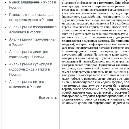
Рынок защищенных жиров в
диапазоне инфракрасного излучения. Они обл
температуру по всей поверхности нагреваемого
России
тепловых зон с индивидуальным регулирование
несколько нагревательных элементов, сгруппир
Рынок пектина и сырья для
(полистирол, поликарбонат, полипропилен) и 
его производства в России
двумя нагревателями с одинаковой площадью на
мощность верхнего нагревателя в 1,5 раза бол
Анализ рынка изопропилата
перемещающиеся в горизонтальной плоскости;
одностороннего нагрева состоит из каркаса и н
алюминия в России
лист не будет нагрет до заданной температуры.
верхняя из которых предварительно подогрева
Анализ рынка тиомочевины
производится в закрытых камерах. По принцип
воздуха), камеры с инфракрасными нагревател
в России
заготовки осуществляется потоком горячего во
большая продолжительность нагрева, достигаю
Анализ рынка динитрата
двусторонний нагрев. Применение таких камер 
изосорбида в России
камеры утяжеляет машину и увеличивает ее га
конвективный нагрев.
Контроль температуры наг
Анализ рынка сульфида и
измерительных приборов. Применяют как контак
термопар, чувствительный элемент которых сопр
гидросульфида натрия в
замера температуры основаны на применении р
России
твердого стеклообразного состояния в высо
лежит область высокоэластического состояни
Анализ рынка нитрата
сила, и возвращаться к исходной форме, есл
что температура текучести может быть практ
алюминия в России
термическое разложение. У аморфных полиме
преобладанием кристаллической структуры (
материалов методами термоформования. В мо
Все отчеты
формования стремятся вернуть изделие к п
не снимая давления формования, изделие о