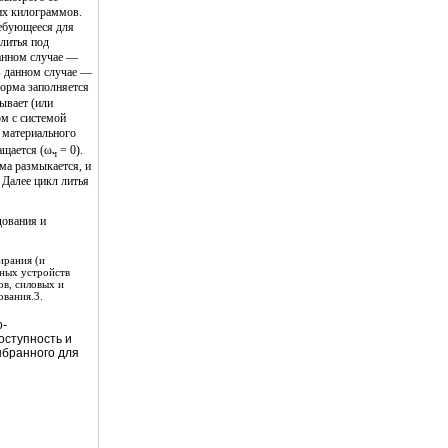
ких килограммов.
ребующееся для
литья под
данном случае —
в данном случае —
форма заполняется
тывает (или
ом с системой
у материального
ащается (ω
= 0).
ч
ма размыкается, и
 Далее цикл литья
дования и
ирания (и
жных устройств
ов, силовых и
ования.
3.
о-
оступность и
ыбранного для