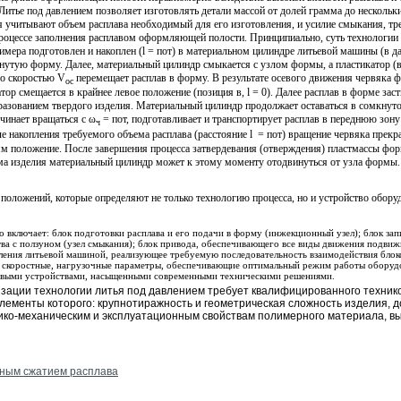
Литье под давлением позволяет изготовлять детали массой от долей грамма до несколь
учитывают объем расплава необходимый для его изготовления, и усилие смыкания, т
роцессе заполнения расплавом оформляющей полости.
Принципиально, суть технологии 
имера подготовлен и накоплен (l = пот) в материальном цилиндре литьевой машины (в 
кнутую форму. Далее, материальный цилиндр смыкается с узлом формы, а пластикатор (
о скоростью V
перемещает расплав в форму. В результате осевого движения червяка 
oc
ор смещается в крайнее левое положение (позиция в, l = 0). Далее расплав в форме зас
бразованием твердого изделия. Материальный цилиндр продолжает оставаться в сомкнут
чинает вращаться с ω
= пот, подготавливает и транспортирует расплав в переднюю зон
ч
ле накопления требуемого объема расплава (расстояние
l
= пот
) вращение червяка прекр
м положение. После завершения процесса затвердевания (отверждения) пластмассы фор
ъема изделия материальный цилиндр может к этому моменту отодвинуться от узла формы.
положений, которые определяют не только технологию процесса, но и устройство обору
 включает: блок подготовки расплава и его подачи в форму (инжекционный узел); блок зап
ва с ползуном (узел смыкания); блок привода, обеспечивающего все виды движения подви
ления литьевой машиной, реализующее требуемую последовательность взаимодействия блок
е, скоростные, нагрузочные параметры, обеспечивающие оптимальный режим работы оборуд
евыми устройствами, насыщенными современными техническими решениями.
ации технологии литья под давлением требует квалифицированного техник
лементы которого: крупнотиражность и геометрическая сложность изделия, д
зико-механическим и эксплуатационным свойствам полимерного материала, в
ьным сжатием расплава