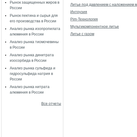
Рынок защищенных жиров в
Литье под давлением с наложением 
России
Интрузия
Рынок пектина и сырья для
Pim-Технология
его производства в России
Мультикомпонентное литье
Анализ рынка изопропилата
Литье с газом
алюминия в России
Анализ рынка тиомочевины
в России
Анализ рынка динитрата
изосорбида в России
Анализ рынка сульфида и
гидросульфида натрия в
России
Анализ рынка нитрата
алюминия в России
Все отчеты