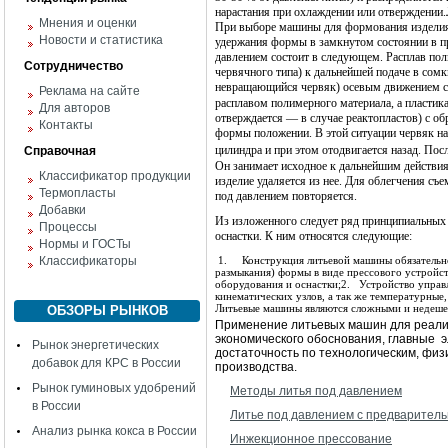
нарастания при охлаждении или отверждении.
Мнения и оценки
При выборе машины для формования изделия 
Новости и статистика
удержания формы в замкнутом состоянии в п
давлением состоит в следующем. Расплав пол
Сотрудничество
червячного типа) к дальнейшей подаче в сом
невращающийся червяк) осевым движением с
Реклама на сайте
расплавом полимерного материала, а пластикат
Для авторов
отверждается — в случае реактопластов) с о
Контакты
формы положении. В этой ситуации червяк на
цилиндра и при этом отодвигается назад. Пос
Справочная
Он занимает исходное к дальнейшим действия
Классификатор продукции
изделие удаляется из нее. Для облегчения с
Термопласты
под давлением повторяется.
Добавки
Из изложенного следует ряд принципиальных 
Процессы
оснастки. К ним относятся следующие:
Нормы и ГОСТы
Классификаторы
1.
Конструкция литьевой машины обязательно
размыкания) формы в виде прессового устройст
оборудования и оснастки;
2.
Устройство управ
кинематических узлов, а так же температурны
Литьевые машины являются сложными и недеш
ОБЗОРЫ РЫНКОВ
Применение литьевых машин для реализ
экономического обоснования, главные
э
Рынок энергетических
достаточность по технологическим, фи
добавок для КРС в России
производства.
Рынок гуминовых удобрений
Методы литья под давлением
в России
Литье под давлением с предварител
Анализ рынка кокса в России
Инжекционное прессование