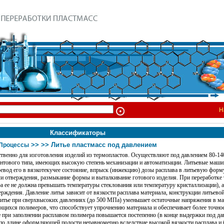
Н
Классификаторы
>>
>> Литье пластмасс под давлением
Процессы
венно для изготовления изделий из термопластов. Осуществляют под давлением 80-1
интового типа, имеющих высокую степень механизации и автоматизации. Литьевые маш
ревод его в вязкотекучее состояние, впрыск (инжекцию) дозы расплава в литьевую форм
ли отверждения, размыкание формы и выталкивание готового изделия. При переработке
 ее не должна превышать температуры стеклования или температуру кристаллизации), 
рждения. Давление литья зависит от вязкости расплава материала, конструкции литьев
итье при сверхвысоких давлениях (до 500 МПа) уменьшает остаточные напряжения в ма
ющихся полимеров, что способствует упрочнению материала и обеспечивает более точно
 при заполнении расплавом полимера повышается постепенно (в конце выдержки под да
я по длине оформляющей полости неравномерно вследствие высокой вязкости расплава и 