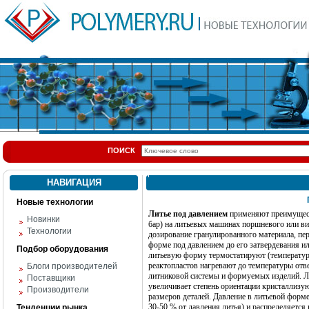
ПОИСК
НАВИГАЦИЯ
Новые технологии
Литье под давлением
применяют преимущест
Новинки
бар) на литьевых машинах поршневого или в
Технологии
дозирование гранулированного материала, пе
форме под давлением до его затвердевания и
Подбор оборудования
литьевую форму термостатируют (температура
реактопластов нагревают до температуры отве
Блоги производителей
литниковой системы и формуемых изделий. Л
Поставщики
увеличивает степень ориентации кристаллизу
Производители
размеров деталей.
Давление в литьевой форме
30-50 % от давления литья) и распределяетс
Тенденции рынка