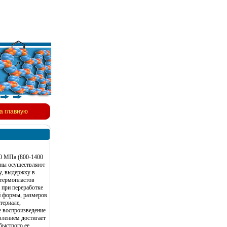
а главную
40 МПа (800-1400
ины осуществляют
у, выдержку в
 термопластов
а при переработке
ой формы, размеров
териале,
е воспроизведение
влением достигает
быстрого ее