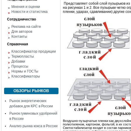
Представляет собой слой пузырьков из 
Мнения и оценки
на рисунках 1 и 2. Все пузырьки четко 
Новости и статистика
пленки, ударах, сдавливании) другие с
Сотрудничество
Реклама на сайте
Для авторов
Контакты
Справочная
Классификатор продукции
Термопласты
Добавки
Процессы
Нормы и ГОСТы
Классификаторы
ОБЗОРЫ РЫНКОВ
Рынок энергетических
добавок для КРС в России
Рынок гуминовых удобрений
в России
Воздушно-пузырчатые пленки как двухслойн
полиэтиленом, картоном, фольгой; в их соста
Анализ рынка кокса в России
Светостабилизатор входит в состав парников