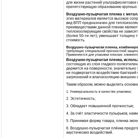
для жизни растений ультрафиолетовое и
препятствующую образованию крупных к
Воздушно-пузырчатая пленка с мета
этих материалов является высокое соп
вид ВПП предназначен для теплоизоляц
преимуществами данной пленки являют
теплоизолирующие свойства не зависят 
(более 50-ти лет); уменьшает толщину
стоимость.
Воздушно-пузырчатая пленка, комбинир
требующих специальной прочностной защиты
Применяется для упаковки плоских элементо
Воздушно-пузырчатая пленка, исполь
состоящую из слоя гладкого полиэтилен
держится на поверхности, значительно з
не подвергается воздействию бактерий 
загрязнений и влагоизоляцию внешних 
Таким образом, можно выделить основн
1. Универсальность в качестве упаковки;
2. Эстетичность;
3. Обладает повышенной прочностью;
4. За счёт эластичности пузырьков, намн
5. Принимая форму товара, пленка экон
6. Воздушно-пузырчатая плёнка предотв
акустических воздействий.