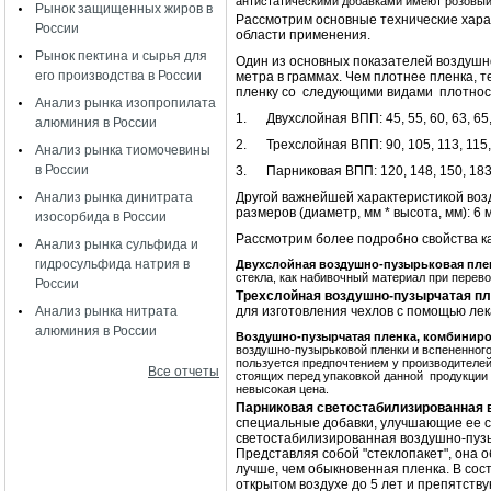
антистатическими добавками имеют розовый
Рынок защищенных жиров в
Рассмотрим основные технические хара
России
области применения.
Рынок пектина и сырья для
Один из основных показателей воздушно
его производства в России
метра в граммах. Чем плотнее пленка, 
пленку со следующими видами плотнос
Анализ рынка изопропилата
1. Двухслойная ВПП: 45, 55, 60, 63, 65,70
алюминия в России
2. Трехслойная ВПП: 90, 105, 113, 115, 
Анализ рынка тиомочевины
в России
3. Парниковая ВПП: 120, 148, 150, 183
Анализ рынка динитрата
Другой важнейшей характеристикой воз
размеров (диаметр, мм * высота, мм): 6 мм
изосорбида в России
Рассмотрим более подробно свойства к
Анализ рынка сульфида и
гидросульфида натрия в
Двухслойная воздушно-пузырьковая пле
стекла, как набивочный материал при перево
России
Трехслойная воздушно-пузырчатая пл
Анализ рынка нитрата
для изготовления чехлов с помощью ле
алюминия в России
Воздушно-пузырчатая пленка, комбинир
воздушно-пузырьковой пленки и вспененног
пользуется предпочтением у производителей 
Все отчеты
стоящих перед упаковкой данной продукции
невысокая цена.
Парниковая светостабилизированная 
специальные добавки, улучшающие ее с
светостабилизированная воздушно-пузы
Представляя собой "стеклопакет", она о
лучше, чем обыкновенная пленка. В со
открытом воздухе до 5 лет и препятств