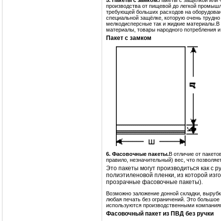
5. Пакеты с замком.
Пакеты с защелкой или 
производства от пищевой до легкой промышл
требующей больших расходов на оборудовани
специальной защёлке, которую очень трудно 
мелкодисперсные так и жидкие материалы.В
материалы, товары народного потребления и 
Пакет с замком
6. Фасовочные пакеты.
В отличие от пакето
правило, незначительный) вес, что позволяе
Это пакеты могут производиться как с ру
полиэтиленовой пленки, из которой изг
прозрачные фасовочные пакеты).
Возможно заложение донной складки, вырубка
любая печать без ограничений. Это большо
используются производственными компаниями
Фасовочный пакет из ПВД без ручки