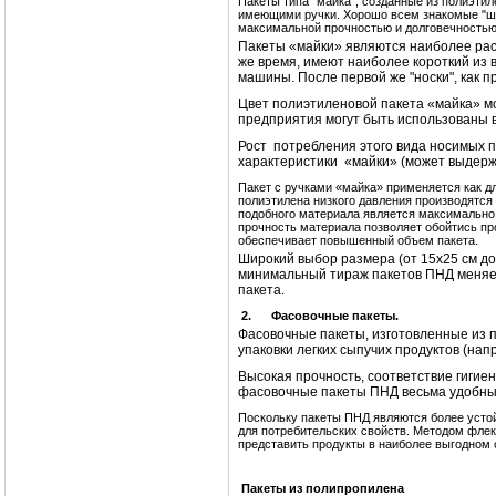
Пакеты типа "майка", созданные из полиэти
имеющими ручки. Хорошо всем знакомые "шу
максимальной прочностью и долговечностью,
Пакеты «майки» являются наиболее расп
же время, имеют наиболее короткий из 
машины. После первой же "носки", как п
Цвет полиэтиленовой пакета «майка» мо
предприятия могут быть использованы 
Рост потребления этого вида носимых п
характеристики «майки» (может выдерж
Пакет с ручками «майка» применяется как д
полиэтилена низкого давления производятс
подобного материала является максимально в
прочность материала позволяет обойтись про
обеспечивает повышенный объем пакета.
Широкий выбор размера (от 15х25 см до
минимальный тираж пакетов ПНД меняетс
пакета.
2.
Фасовочные пакеты.
Фасовочные пакеты, изготовленные из 
упаковки легких сыпучих продуктов (нап
Высокая прочность, соответствие гигиен
фасовочные пакеты ПНД весьма удобным
Поскольку пакеты ПНД являются более усто
для потребительских свойств. Методом флек
представить продукты в наиболее выгодном 
Пакеты из полипропилена