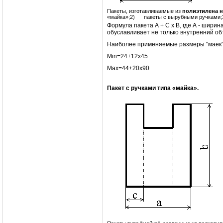
Пакеты, изготавливаемые из
полиэтилена н
«майка»;2) пакеты с вырубными ручками
Формула пакета А + С х В, где А - ширин
обуславливает не только внутренний объ
Наиболее применяемые размеры "маек" 
Min=24+12х45
Max=44+20х90
Пакет с ручками типа «майка».