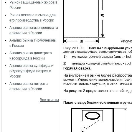
Рынок защищенных жиров в
России
Рынок пектина и сырья для
его производства в России
Анализ рынка изопропилата
алюминия в России
Анализ рынка тиомочевины
Рисунок
в России
Рисунок 1.
1.
Пакеты с вырубными уси
донная складка существенно увеличивает об
Анализ рынка динитрата
1) методом горячей сварки (англ. - hot 
изосорбида в России
2) методом холодной склейки (англ. - co
Анализ рынка сульфида и
Горячая сварка.
гидросульфида натрия в
На внутреннем рынке более распростра
России
момент. Укрепление выносливое и практ
Анализ рынка нитрата
исключительных случаях, в этих точках
алюминия в России
На рисунке 2 представлен внешний вид 
Все отчеты
Пакет с вырубными усиленными ручка