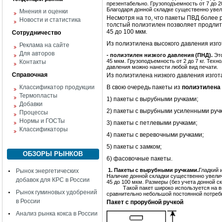
презентабельно. Грузоподъемность от 7 до 2
Благодаря донной складке существенно увели
Мнения и оценки
Несмотря на то, что пакеты ПВД более 
Новости и статистика
толстый полиэтилен позволяет продлить
45 до 100 мкм.
Сотрудничество
Из полиэтилена высокого давления изг
Реклама на сайте
Для авторов
- полиэтилен низкого давления (ПНД).
Эт
45 мкм. Грузоподъемность от 2 до 7 кг. Техн
Контакты
давления можно нанести любой вид печати.
Справочная
Из полиэтилена низкого давления изгот
Классификатор продукции
В свою очередь пакеты из
полиэтилена
Термопласты
1) пакеты с вырубными ручками;
Добавки
2) пакеты с вырубными усиленными руч
Процессы
Нормы и ГОСТы
3) пакеты с петлевыми ручками;
Классификаторы
4) пакеты с веревочными ручками;
5) пакеты с замком;
ОБЗОРЫ РЫНКОВ
6) фасовочные пакеты.
1. Пакеты с вырубными ручками.
Гладкий 
Рынок энергетических
Наличие донной складки существенно увеличи
добавок для КРС в России
45 до 100 мкм. Размеры (без учета донной ск
Такой пакет широко используется на выст
Рынок гуминовых удобрений
сравнительно небольшой постоянной потреб
в России
Пакет с прорубной ручкой
Анализ рынка кокса в России