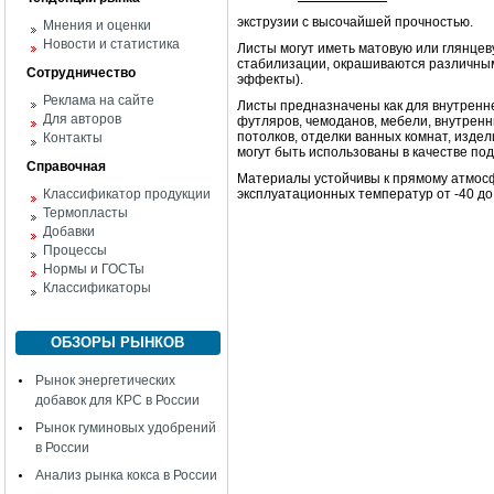
экструзии с высочайшей прочностью.
Мнения и оценки
Новости и статистика
Листы могут иметь матовую или глянце
стабилизации, окрашиваются различными
Сотрудничество
эффекты).
Реклама на сайте
Листы предназначены как для внутренней
Для авторов
футляров, чемоданов, мебели, внутренн
потолков, отделки ванных комнат, изде
Контакты
могут быть использованы в качестве по
Справочная
Материалы устойчивы к прямому атмосф
Классификатор продукции
эксплуатационных температур от -40 до
Термопласты
Добавки
Процессы
Нормы и ГОСТы
Классификаторы
ОБЗОРЫ РЫНКОВ
Рынок энергетических
добавок для КРС в России
Рынок гуминовых удобрений
в России
Анализ рынка кокса в России