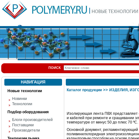
ПОИСК
НАВИГАЦИЯ
>>
Каталог продукции
ИЗДЕЛИЯ, ИЗГ
Новые технологии
Новинки
Технологии
Подбор оборудования
Изолирующая лента ПВХ представляет с
и кабелей при ремонте и сращивании э
Блоги производителей
температуре от минус 50 до плюс 70 ºС.
Поставщики
Основной документ, регламентирующий 
Производители
поливинилхлоридная электроизоляционн
Тенденции рынка
каландровым способом на основе пленк