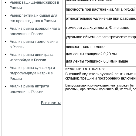
Рынок защищенных жиров в
России
прочность при растяжении, МПа (кгс/см
Рынок пектина и сырья для
относительное удлинение при разрыве,
его производства в России
температура хрупкости, ºС, не выше
Анализ рынка изопропилата
алюминия в России
удельное объемное электрическое сопр
Анализ рынка тиомочевины
липкость, сек, не менее:
в России
для ленты толщиной 0,20 мм
Анализ рынка динитрата
изосорбида в России
для ленты толщиной 0,3 мм и выше
Анализ рынка сульфида и
Источник: ГОСТ 16214-86
гидросульфида натрия в
Внешний вид изолирующей ленты высшего
складок, трещин и посторонних включени
России
Выпускаемая изолирующая лента может быть
Анализ рынка нитрата
розовый, оранжевый, коричневый, желтый, зе
алюминия в России
Все отчеты