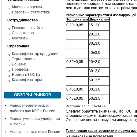
поливинилхлоридной композиции с нане
Мнения и оценки
лента должна соответствовать размерам
Новости и статистика
Размерные характеристики изолирующей
Толщина, мм
Ширина, мм
Сотрудничество
0,20±0,05
15±2,0
Реклама на сайте
Для авторов
20±2,0
Контакты
30±3,0
Справочная
40±3,0
Классификатор продукции
Термопласты
0,30±0,05
20±2,0
Добавки
Процессы
30±3,0
Нормы и ГОСТы
Классификаторы
50±3,5
0,40±0,05
30±3,0
ОБЗОРЫ РЫНКОВ
0,45±0,05
50±3,5
Рынок энергетических
Источник: ГОСТ 16214-86
добавок для КРС в России
Следует обратить внимание, что ГОСТ д
внешним видом и техническими характе
Рынок гуминовых удобрений
Отнесение ленты к тому или иному сорт
в России
Технические характеристики и нормы и
Анализ рынка кокса в России
наименование показателя