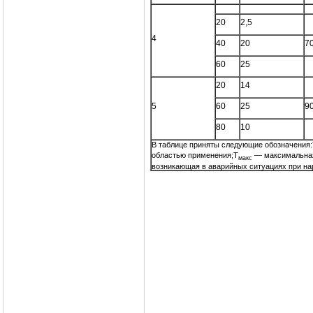
20
2,5
4
40
20
7
60
25
20
14
5
60
25
9
80
10
В таблице приняты следующие обозначения
областью применения;T
— максимальная 
макс
возникающая в аварийных ситуациях при на