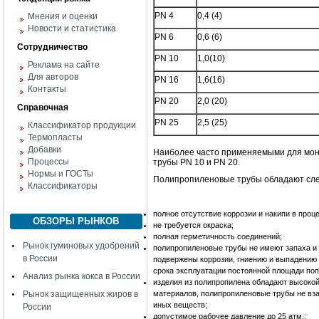
PN 4
0,4 (4)
Мнения и оценки
Новости и статистика
PN 6
0,6 (6)
Сотрудничество
PN 10
1,0(10)
Реклама на сайте
Для авторов
PN 16
1,6(16)
Контакты
PN 20
2,0 (20)
Справочная
PN 25
2,5 (25)
Классификатор продукции
Термопласты
Добавки
Наиболее часто применяемыми для монт
Процессы
трубы PN 10 и PN 20.
Нормы и ГОСТы
Полипропиленовые трубы обладают сл
Классификаторы
полное отсутствие коррозии и накипи в проц
ОБЗОРЫ РЫНКОВ
не требуется окраска;
полная герметичность соединений;
Рынок гуминовых удобрений
полипропиленовые трубы не имеют запаха и 
в России
подвержены коррозии, гниению и выпадению н
срока эксплуатации постоянной площади по
Анализ рынка кокса в России
изделия из полипропилена обладают высокой
Рынок защищенных жиров в
материалов, полипропиленовые трубы не вза
иных веществ;
России
допустимое рабочее давление до 25 атм.;