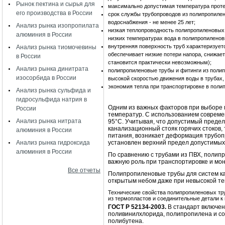
Рынок пектина и сырья для
максимально допустимая температура протек
его производства в России
срок службы трубопроводов из полипропилена
водоснабжения - не менее 25 лет;
Анализ рынка изопропилата
низкая теплопроводность полипропиленовых 
алюминия в России
низких температурах вода в полипропиленов
внутренняя поверхность труб характеризует
Анализ рынка тиомочевины
обеспечивает низкие потери напора, снижает
в России
становится практически невозможным);
Анализ рынка динитрата
полипропиленовые трубы и фитинги из поли
изосорбида в России
высокой скоростью движения воды в трубах,
экономия тепла при транспортировке в поли
Анализ рынка сульфида и
гидросульфида натрия в
Одним из важных факторов при выборе 
России
температур. С использованием совреме
Анализ рынка нитрата
95°C. Учитывая, что допустимый предел
канализационный стояк горячих стоков,
алюминия в России
питания, возникает деформация трубопр
Анализ рынка гидроксида
установлен верхний предел допустимых
алюминия в России
По сравнению с трубами из ПВХ, полипр
важную роль при транспортировке и мон
Все отчеты
Полипропиленовые трубы для систем кан
открытым небом даже при невысокой те
Технические свойства полипропиленовых тру
из термопластов и соединительные детали к
ГОСТ Р 52134-2003.
В стандарт включен
поливинилхлорида, полипропилена и со
полибутена.