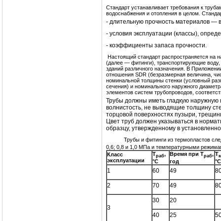
Стандарт устанавливает требования к труба
водоснабжения и отопления в целом. Станда
- длительную прочность материалов — 
- условия эксплуатации (классы), опре
- коэффициенты запаса прочности.
Настоящий стандарт распространяется на на
(далее — фитинги), транспортирующие воду,
зданий различного назначения. В Приложени
отношения SDR (безразмерная величина, чи
номинальной толщины стенки (условный раз
сечения) и номинального наружного диаметр
элементов систем трубопроводов, соответс
Трубы должны иметь гладкую наружную 
волнистость, не выводящие толщину сте
торцовой поверхностях пузыри, трещин
Цвет труб должен указываться в нормат
образцу, утвержденному в установленн
Трубы и фитинги из термопластов следуе
0,6; 0,8 и 1,0 МПа и температурными режима
T
,
Время при Т
,
T
Класс
раб
pa
б
эксплуатации
°
C
год
°
C
1
60
49
8
2
70
49
8
30
20
3
40
25
5