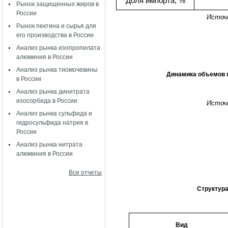
Доля импорта, %
Рынок защищенных жиров в
России
Источ
Рынок пектина и сырья для
его производства в России
Анализ рынка изопропилата
алюминия в России
Анализ рынка тиомочевины
Динамика объемов по
в России
Анализ рынка динитрата
изосорбида в России
Источ
Анализ рынка сульфида и
гидросульфида натрия в
России
Анализ рынка нитрата
алюминия в России
Все отчеты
Структура
Вид