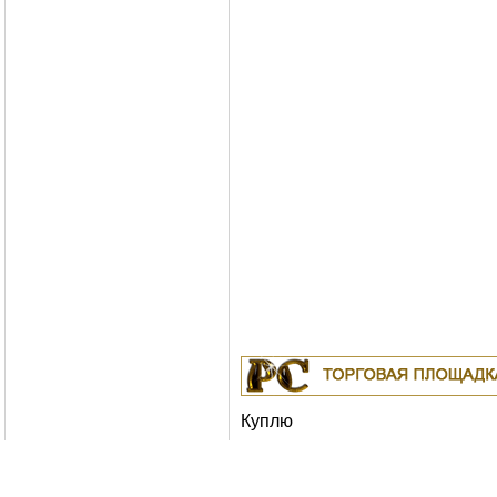
Куплю
19.04.2011
Белорусские рубли в Москве
18.04.2011
Индустриальные масла: И-8А
ИС-20, ИГС-68,И-5А, И-40А, И-50А, ИЛС