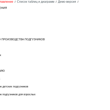
лавление
Список таблиц и диаграмм
Демо-версия
/
/
/
ЛЕНИЯ
ГО ПРОИЗВОДСТВА ПОДГУЗНИКОВ
х
СИЮ
к
к детских подгузников
к подгузников для взрослых