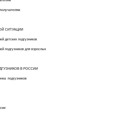
чателям
 получателям
НОЙ СИТУАЦИИ
ей детских подгузников
ей подгузников для взрослых
ОДГУЗНИКОВ В РОССИИ
ынка подгузников
ссии