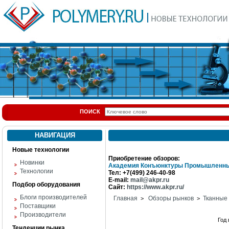
ПОИСК
НАВИГАЦИЯ
Новые технологии
Приобретение обзоров:
Новинки
Академия Конъюнктуры Промышленны
Технологии
Тел: +7(499) 246-40-98
E-mail:
mail@akpr.ru
Подбор оборудования
Сайт:
https://www.akpr.ru/
Блоги производителей
Главная
Обзоры рынков
Тканные
>
>
Поставщики
Производители
Год
Тенденции рынка