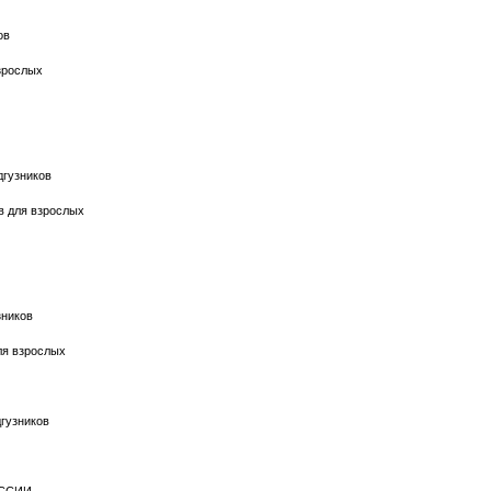
ов
взрослых
дгузников
в для взрослых
зников
ля взрослых
гузников