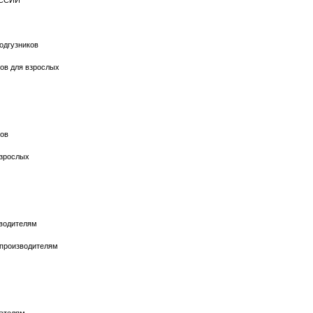
ОССИИ
одгузников
ков для взрослых
ков
взрослых
зводителям
о производителям