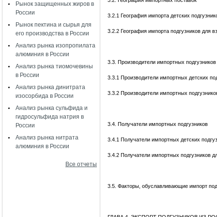
3.2. География импортных поставок
Рынок защищенных жиров в
России
3.2.1 География импорта детских подгузник
Рынок пектина и сырья для
3.2.2 География импорта подгузников для 
его производства в России
Анализ рынка изопропилата
алюминия в России
3.3. Производители импортных подгузников
Анализ рынка тиомочевины
в России
3.3.1 Производители импортных детских по
Анализ рынка динитрата
3.3.2 Производители импортных подгузнико
изосорбида в России
Анализ рынка сульфида и
гидросульфида натрия в
3.4. Получатели импортных подгузников
России
Анализ рынка нитрата
3.4.1 Получатели импортных детских подгу
алюминия в России
3.4.2 Получатели импортных подгузников д
Все отчеты
3.5. Факторы, обуславливающие импорт под