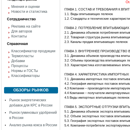
Ог
Мнения и оценки
ГЛАВА 1. СОСТАВ И ТРЕБОВАНИЯ К ВП
Новости и статистика
1.1. Виды впитывающих пеленок
1.2. Стандарты и технические характерист
Сотрудничество
Реклама на сайте
ГЛАВА 2. ПОТРЕБЛЕНИЕ ВПИТЫВАЮЩИХ
Для авторов
2.1. Динамика объемов потребления впиты
Контакты
2.2. Товарная структура рынка впитывающи
2.3. Каналы продаж впитывающих пеленок
Справочная
Классификатор продукции
ГЛАВА 3. ВНУТРЕННЕЕ ПРОИЗВОДСТВО
Термопласты
3.1. Динамика объемов производства впит
3.2. Объемы производства впитывающих пе
Добавки
3.3. Характеристика изготавливаемых впи
Процессы
Нормы и ГОСТы
ГЛАВА 4. ХАРАКТЕРИСТИКА ИМПОРТНЫ
Классификаторы
7.1. Динамика импортных поставок впитыв
4.2. География импортных поставок впиты
4.3 Компании – производители импортиру
ОБЗОРЫ РЫНКОВ
4.4 Компании – получатели импортируемы
4.5 Виды импортных впитывающих пеленок
Рынок энергетических
добавок для КРС в России
ГЛАВА 5. ЭКСПОРТНЫЕ ОТГРУЗКИ ВПИ
5.1. Динамика объемов экспорта впитываю
Рынок гуминовых удобрений
5.2. Объем экспортных поставок впитываю
в России
5.3. География экспортных поставок впит
Анализ рынка кокса в России
5.4. Компании-потребители экспортируемы