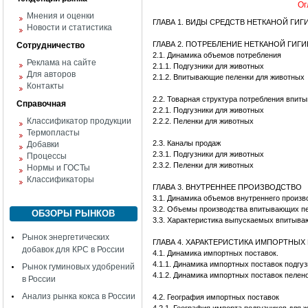
Ог
Мнения и оценки
ГЛАВА 1. ВИДЫ СРЕДСТВ НЕТКАНОЙ ГИ
Новости и статистика
ГЛАВА 2. ПОТРЕБЛЕНИЕ НЕТКАНОЙ ГИ
Сотрудничество
2.1. Динамика объемов потребления
Реклама на сайте
2.1.1. Подгузники для животных
Для авторов
2.1.2. Впитывающие пеленки для животных
Контакты
2.2. Товарная структура потребления впит
Справочная
2.2.1. Подгузники для животных
Классификатор продукции
2.2.2. Пеленки для животных
Термопласты
2.3. Каналы продаж
Добавки
2.3.1. Подгузники для животных
Процессы
2.3.2. Пеленки для животных
Нормы и ГОСТы
Классификаторы
ГЛАВА 3. ВНУТРЕННЕЕ ПРОИЗВОДСТВО
3.1. Динамика объемов внутреннего произ
3.2. Объемы производства впитывающих пе
ОБЗОРЫ РЫНКОВ
3.3. Характеристика выпускаемых впитыва
Рынок энергетических
ГЛАВА 4. ХАРАКТЕРИСТИКА ИМПОРТНЫ
добавок для КРС в России
4.1. Динамика импортных поставок.
4.1.1. Динамика импортных поставок подгу
Рынок гуминовых удобрений
4.1.2. Динамика импортных поставок пелен
в России
Анализ рынка кокса в России
4.2. География импортных поставок