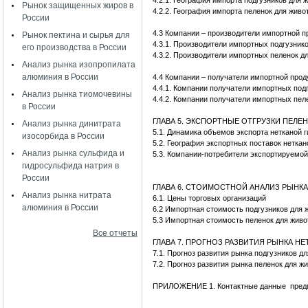
4.2.1. География импорта подгузников для 
Рынок защищенных жиров в
4.2.2. География импорта пеленок для живо
России
4.3 Компании – производители импортной п
Рынок пектина и сырья для
4.3.1. Производители импортных подгузник
его производства в России
4.3.2. Производители импортных пеленок д
Анализ рынка изопропилата
алюминия в России
4.4 Компании – получатели импортной прод
4.4.1. Компании получатели импортных под
Анализ рынка тиомочевины
4.4.2. Компании получатели импортных пел
в России
ГЛАВА 5. ЭКСПОРТНЫЕ ОТГРУЗКИ ПЕЛЕ
Анализ рынка динитрата
5.1. Динамика объемов экспорта нетканой 
изосорбида в России
5.2. География экспортных поставок нетка
Анализ рынка сульфида и
5.3. Компании-потребители экспортируемой
гидросульфида натрия в
России
ГЛАВА 6. СТОИМОСТНОЙ АНАЛИЗ РЫНК
Анализ рынка нитрата
6.1. Цены торговых организаций
алюминия в России
6.2 Импортная стоимость подгузников для 
5.3 Импортная стоимость пеленок для жив
Все отчеты
ГЛАВА 7. ПРОГНОЗ РАЗВИТИЯ РЫНКА Н
7.1. Прогноз развития рынка подгузников д
7.2. Прогноз развития рынка пеленок для ж
ПРИЛОЖЕНИЕ 1. Контактные данные предпр