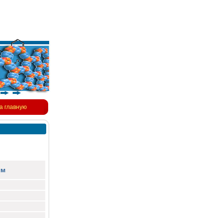
а главную
ям