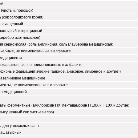
ий
(чистый, порошок)
 (сок солодкового корня)
н очищенный
ластырь бактерицидный
серебро азотнокислое)
я сернокислая (соль английская, соль глауберова медицинская)
ечебные, не поименованные в алфавите
медицинская
лекарственные, не поименованные в алфавите
фирные фармацевтические (аирное, анисовое, лимонное и другие))
вазелиновое медицинское
менты, не поименованные в алфавите
н медицинский
ты ферментные (амилоризин ПХ, пектаваморин П 10Х и Г 10Х и другие)
высушенный сок листьев алоэ)
н
 для углекислых ванн
нашатырный