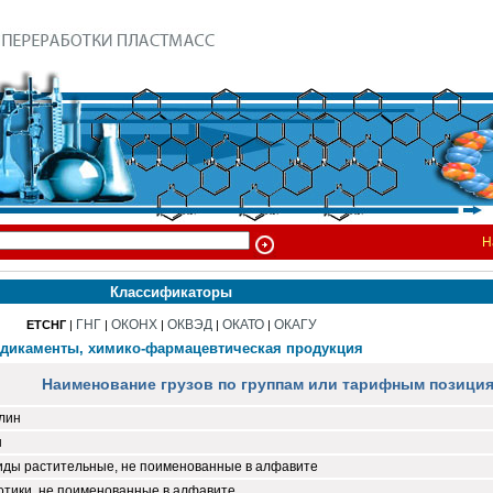
Н
Классификаторы
ГНГ
ОКОНХ
ОКВЭД
ОКАТО
ОКАГУ
ЕТСНГ
|
|
|
|
|
дикаменты, химико-фармацевтическая продукция
Наименование грузов по группам или тарифным позици
лин
н
иды растительные, не поименованные в алфавите
отики, не поименованные в алфавите