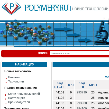
ПОИСК
НАВИГАЦИЯ
Новые технологии
Ме
Новинки
Технологии
Код
Код
К Ч
МВН
ЕТСНГ
ГНГ
Подбор оборудования
44101
9
293799
25
Адрена
Блоги производителей
44102
3
–
25
Акрихи
Поставщики
Производители
44103
8
293900
25
Алкало
Тенденции рынка
44104
2
294100
25
Антиби