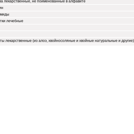
ва лекарственные, не поименованные в алфавите
ин
амиды
тки лечебные
ты лекарственные (из алоэ, хвойносоляные и хвойные натуральные и другие)