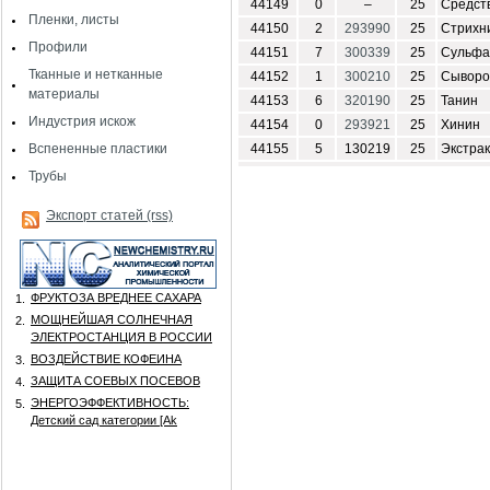
44149
0
–
25
Средст
Пленки, листы
44150
2
293990
25
Стрихн
Профили
44151
7
300339
25
Сульф
Тканные и нетканные
44152
1
300210
25
Сыворо
материалы
44153
6
320190
25
Танин
Индустрия искож
44154
0
293921
25
Хинин
Вспененные пластики
44155
5
130219
25
Экстрак
Трубы
Экспорт статей (rss)
ФРУКТОЗА ВРЕДНЕЕ САХАРА
1.
МОЩНЕЙШАЯ СОЛНЕЧНАЯ
2.
ЭЛЕКТРОСТАНЦИЯ В РОССИИ
ВОЗДЕЙСТВИЕ КОФЕИНА
3.
ЗАЩИТА СОЕВЫХ ПОСЕВОВ
4.
ЭНЕРГОЭФФЕКТИВНОСТЬ:
5.
Детский сад категории [Аk