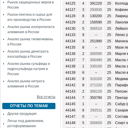
Рынок защищенных жиров в
44125
4
391220
25
Коллод
России
44127
3
293930
25
Кофеин 
Рынок пектина и сырья для
44128
8
130200
25
Лакрица
его производства в России
44129
2
150590
25
Ланоли
Анализ рынка изопропилата
44130
5
300510
25
Лейкоп
алюминия в России
44133
9
–
25
Ляпис (
Анализ рынка тиомочевины
44134
3
251990
25
Магнези
в России
44135
8
–
25
Мази л
Анализ рынка динитрата
44136
2
300590
25
Марля 
изосорбида в России
44137
7
300490
25
Масла 
Анализ рынка сульфида и
44138
1
330100
25
Масла э
гидросульфида натрия в
44139
6
–
25
Масло 
России
44140
9
310100
25
Медика
Анализ рынка нитрата
44142
8
271220
25
Парафи
алюминия в России
44143
2
300120
25
Пепсин
Все отчеты
44144
7
350790
25
Препара
44145
1
–
25
Сабур (
ОТЧЕТЫ ПО ТЕМАМ
44146
6
292511
25
Сахари
Другая продукция
44147
0
–
25
Составы
Литье под давлением,
44148
5
300650
25
Спирт 
ротоформование