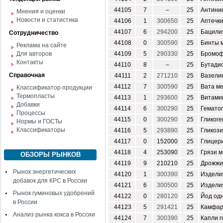
44105
7
–
25
Антини
Мнения и оценки
Новости и статистика
44106
1
300650
25
Аптечк
44107
6
294200
25
Бацили
Сотрудничество
44108
0
300590
25
Бинты 
Реклама на сайте
Для авторов
44109
5
290330
25
Бромоф
Контакты
44110
8
–
25
Бутади
Справочная
44111
2
271210
25
Вазели
44112
7
300590
25
Вата м
Классификатор продукции
Термопласты
44113
1
293600
25
Витами
Добавки
44114
6
300290
25
Гемато
Процессы
44115
0
300290
25
Гликоге
Нормы и ГОСТы
Классификаторы
44116
5
293890
25
Гликоз
44117
0
152000
25
Глицер
44118
4
253090
25
Грязи 
ОБЗОРЫ РЫНКОВ
44119
9
210210
25
Дрожжи
Рынок энергетических
44120
1
300390
25
Издели
добавок для КРС в России
44121
6
300500
25
Изделия
Рынок гуминовых удобрений
44122
0
280120
25
Йод од
в России
44123
5
291421
25
Камфар
Анализ рынка кокса в России
44124
7
300390
25
Капли 