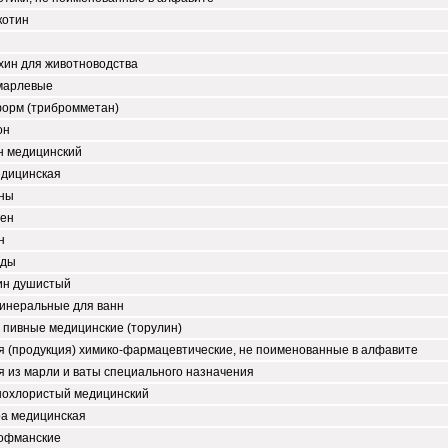
котин
и
хин для животноводства
марлевые
орм (трибромметан)
он
н медицинский
едицинская
ны
ген
н
иды
ин душистый
минеральные для ванн
 пивные медицинские (торулин)
я (продукция) химико-фармацевтические, не поименованные в алфавите
 из марли и ваты специального назначения
нохлористый медицинский
а медицинская
гофманские