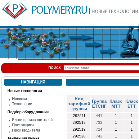
ПОИСК
НАВИГАЦИЯ
Новые технологии
Код
Новинки
Группа
Класс
Класс
тарифной
Технологии
ЕТСНГ
МТТ
ЕТТ
группы
Подбор оборудования
292511
441
1
1
Блоги производителей
292519
732
1
1
Поставщики
292519
724
1
1
Производители
292520
742
1
1
Тенденции рынка