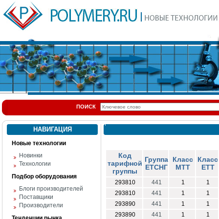
ПОИСК
НАВИГАЦИЯ
Новые технологии
Код
Новинки
Группа
Класс
Класс
тарифной
Технологии
ЕТСНГ
МТТ
ЕТТ
группы
Подбор оборудования
293810
441
1
1
Блоги производителей
293810
441
1
1
Поставщики
293890
441
1
1
Производители
293890
441
1
1
Тенденции рынка