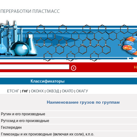
Н
Классификаторы
ЕТСНГ
ОКОНХ
ОКВЭД
ОКАТО
ОКАГУ
|
ГНГ
|
|
|
|
Наименование грузов по группам
Рутин и его производные
Рутозид и его производные
Геспередин
Гликозиды и их производные (включая их соли), к.п.о.