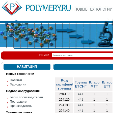
ПОИСК
НАВИГАЦИЯ
Новые технологии
Код
Новинки
Группа
Класс
Класс
тарифной
Технологии
ЕТСНГ
МТТ
ЕТТ
группы
Подбор оборудования
294110
441
1
1
Блоги производителей
294120
441
1
1
Поставщики
294130
441
1
1
Производители
294140
441
1
1
Тенденции рынка