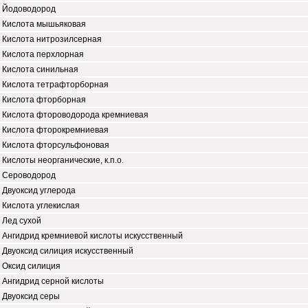
Йодоводород
Кислота мышьяковая
Кислота нитрозилсерная
Кислота перхлорная
Кислота синильная
Кислота тетрафторборная
Кислота фторборная
Кислота фтороводорода кремниевая
Кислота фторокремниевая
Кислота фторсульфоновая
Кислоты неорганические, к.п.о.
Сероводород
Двуоксид углерода
Кислота углекислая
Лед сухой
Ангидрид кремниевой кислоты искусственный
Двуоксид силиция искусственный
Оксид силиция
Ангидрид серной кислоты
Двуоксид серы