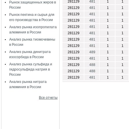
281129
481
1
1
Рынок защищенных жиров в
России
281129
481
1
1
281129
481
1
1
Рынок пектина и сырья для
его производства в России
281129
481
1
1
281129
481
1
1
Анализ рынка изопропилата
алюминия в России
281129
481
1
1
Анализ рынка тиомочевины
281129
481
1
1
в России
281129
481
1
1
Анализ рынка динитрата
281129
489
1
1
изосорбида в России
281129
481
1
1
Анализ рынка сульфида и
281129
488
1
1
гидросульфида натрия в
281129
488
1
1
России
281129
481
1
1
Анализ рынка нитрата
алюминия в России
Все отчеты