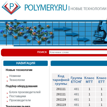
ПОИСК
НАВИГАЦИЯ
Новые технологии
Код
Новинки
Группа
Класс
Класс
тарифной
Технологии
ЕТСНГ
МТТ
ЕТТ
группы
Подбор оборудования
281111
481
1
1
Блоги производителей
281111
481
1
1
Поставщики
281119
481
1
1
Производители
281119
481
1
1
Тенденции рынка