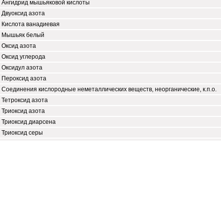
Ангидрид мышьяковой кислоты
Двуоксид азота
Кислота ванадиевая
Мышьяк белый
Оксид азота
Оксид углерода
Оксидул азота
Пероксид азота
Соединения кислородные неметаллических веществ, неорганические, к.п.о.
Тетроксид азота
Триоксид азота
Триоксид диарсена
Триоксид серы