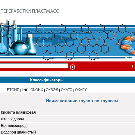
Н
Классификаторы
ЕТСНГ
ОКОНХ
ОКВЭД
ОКАТО
ОКАГУ
|
ГНГ
|
|
|
|
Наименование грузов по группам
Кислота плавиковая
Фторводород
Бромоводород
Водород цианистый