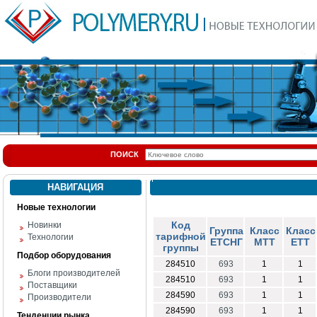
ПОИСК
НАВИГАЦИЯ
Новые технологии
Код
Новинки
Группа
Класс
Класс
тарифной
Технологии
ЕТСНГ
МТТ
ЕТТ
группы
Подбор оборудования
284510
693
1
1
Блоги производителей
284510
693
1
1
Поставщики
284590
693
1
1
Производители
284590
693
1
1
Тенденции рынка