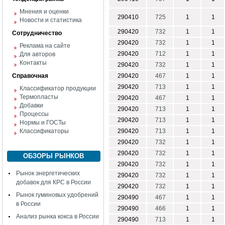
Мнения и оценки
290410
725
1
1
Новости и статистика
290420
732
1
1
Сотрудничество
290420
732
1
1
Реклама на сайте
290420
712
1
1
Для авторов
Контакты
290420
732
1
1
Справочная
290420
467
1
1
290420
713
1
1
Классификатор продукции
Термопласты
290420
467
1
1
Добавки
290420
713
1
1
Процессы
290420
713
1
1
Нормы и ГОСТы
Классификаторы
290420
713
1
1
290420
732
1
1
290420
732
1
1
ОБЗОРЫ РЫНКОВ
290420
732
1
1
Рынок энергетических
290420
732
1
1
добавок для КРС в России
290420
732
1
1
Рынок гуминовых удобрений
290490
467
1
1
в России
290490
466
1
1
Анализ рынка кокса в России
290490
713
1
1