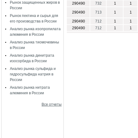
Рынок защищенных жиров в
290490
732
1
1
России
290490
713
1
1
Рынок пектина и сырья для
его производства в России
290490
712
1
1
290490
712
1
1
Анализ рынка изопропилата
алюминия в России
Анализ рынка тиомочевины
в России
Анализ рынка динитрата
изосорбида в России
Анализ рынка сульфида и
гидросульфида натрия в
России
Анализ рынка нитрата
алюминия в России
Все отчеты