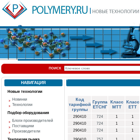
ПОИСК
НАВИГАЦИЯ
Новые технологии
Код
Новинки
Группа
Класс
Класс
тарифной
Технологии
ЕТСНГ
МТТ
ЕТТ
группы
Подбор оборудования
290410
724
1
1
Блоги производителей
290410
724
1
1
Поставщики
290410
724
1
1
Производители
Тенденции рынка
290410
757
1
1