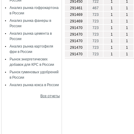
России
291450
722
1
1
Анализ рынка гофрокартона
291461
467
1
1
в России
291469
723
1
1
Анализ рынка фанеры в
291469
723
1
1
России
291470
723
1
1
Анализ рынка цемента в
291470
723
1
1
России
291470
723
1
1
Анализ рынка картофеля
291470
723
1
1
фри в России
291470
723
1
1
Рынок энергетических
добавок для КРС в России
Рынок гуминовых удобрений
в России
Анализ рынка кокса в России
Все отчеты