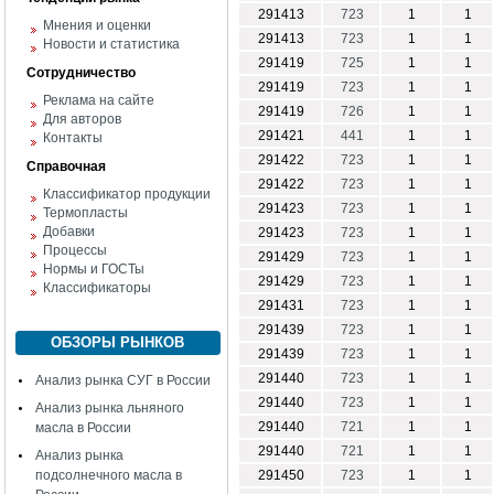
291413
723
1
1
Мнения и оценки
291413
723
1
1
Новости и статистика
291419
725
1
1
Сотрудничество
291419
723
1
1
Реклама на сайте
291419
726
1
1
Для авторов
291421
441
1
1
Контакты
291422
723
1
1
Справочная
291422
723
1
1
Классификатор продукции
291423
723
1
1
Термопласты
Добавки
291423
723
1
1
Процессы
291429
723
1
1
Нормы и ГОСТы
291429
723
1
1
Классификаторы
291431
723
1
1
291439
723
1
1
ОБЗОРЫ РЫНКОВ
291439
723
1
1
291440
723
1
1
Анализ рынка СУГ в России
291440
723
1
1
Анализ рынка льняного
291440
721
1
1
масла в России
291440
721
1
1
Анализ рынка
подсолнечного масла в
291450
723
1
1