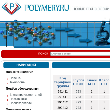
ПОИСК
НАВИГАЦИЯ
Новые технологии
Код
Новинки
Группа
Класс
Класс
тарифной
Технологии
ЕТСНГ
МТТ
ЕТТ
группы
Подбор оборудования
291411
723
1
1
Блоги производителей
291411
723
1
1
Поставщики
291412
723
1
1
Производители
291412
723
1
1
Тенденции рынка