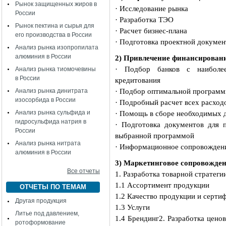
Рынок защищенных жиров в
· Исследование рынка
России
· Разработка ТЭО
Рынок пектина и сырья для
· Расчет бизнес-плана
его производства в России
· Подготовка проектной докуме
Анализ рынка изопропилата
алюминия в России
2) Привлечение финансирован
· Подбор банков с наиболе
Анализ рынка тиомочевины
в России
кредитования
Анализ рынка динитрата
· Подбор оптимальной программ
изосорбида в России
· Подробный расчет всех расход
Анализ рынка сульфида и
· Помощь в сборе необходимых 
гидросульфида натрия в
· Подготовка документов для п
России
выбранной программой
Анализ рынка нитрата
· Информационное сопровождени
алюминия в России
3) Маркетинговое сопровожден
Все отчеты
1. Разработка товарной стратеги
1.1 Ассортимент продукции
ОТЧЕТЫ ПО ТЕМАМ
1.2 Качество продукции и серти
Другая продукция
1.3 Услуги
Литье под давлением,
1.4 Брендинг
2. Разработка цено
ротоформование