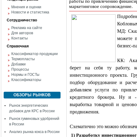
работы по привлечению финансиро
маркетинговое сопровождение.
Мнения и оценки
Новости и статистика
Подробн
Сотрудничество
Кобловым
Реклама на сайте
МД: Скаж
Для авторов
можете 
Контакты
бизнес-п
Справочная
Классификатор продукции
Термопласты
КК: Ак
Добавки
берет на себя ту работу, к
Процессы
Нормы и ГОСТы
инвестиционного проекта. Гр
Классификаторы
подбор оборудование и расч
добавляем услуги по привле
ОБЗОРЫ РЫНКОВ
кредитного брокера. Ну и -
выработка товарной и ценовой
Рынок энергетических
добавок для КРС в России
продвижения.
Рынок гуминовых удобрений
в России
Схематично это можно обознач
Анализ рынка кокса в России
1) Разработку инвестиционног