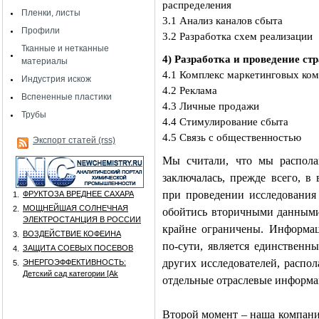
распределения
Пленки, листы
3.1 Анализ каналов сбыта
Профили
3.2 Разработка схем реализации
Тканные и нетканные
4) Разработка и проведение ст
материалы
4.1 Комплекс маркетинговых ко
Индустрия искож
4.2 Реклама
Вспененные пластики
4.3 Личные продажи
Трубы
4.4 Стимулирование сбыта
4.5 Связь с общественностью
Экспорт статей (rss)
Мы считали, что мы распола
заключалась, прежде всего, 
при проведении исследования
ФРУКТОЗА ВРЕДНЕЕ САХАРА
1.
МОЩНЕЙШАЯ СОЛНЕЧНАЯ
2.
обойтись вторичными данными
ЭЛЕКТРОСТАНЦИЯ В РОССИИ
крайне ограничены. Информац
ВОЗДЕЙСТВИЕ КОФЕИНА
3.
по-сути, является единственн
ЗАЩИТА СОЕВЫХ ПОСЕВОВ
4.
других исследователей, распо
ЭНЕРГОЭФФЕКТИВНОСТЬ:
5.
Детский сад категории [Аk
отдельные отраслевые информ
Второй момент – наша компани