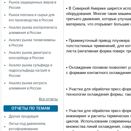
Рынок защищенных жиров в
России
• В Северной Америке ширится испо
оборудования. Многие такие маши
Рынок пектина и сырья для
третьего движения, которые улучша
его производства в России
материала, что открывает большие
Анализ рынка изопропилата
алюминия в России
Анализ рынка тиомочевины
• Промежуточный привод плунжера 
в России
толстостенных применений, для ко
листа (негативная форма поверх тр
Анализ рынка динитрата
изосорбида в России
Анализ рынка сульфида и
• Охлаждение поливом позволяет 
гидросульфида натрия в
с формами контактного охлаждения
России
Анализ рынка нитрата
алюминия в России
• Участки для обработки пресс-фо
технологии охлаждения формы, так
Все отчеты
ОТЧЕТЫ ПО ТЕМАМ
• Участки для обработки пресс-фо
инжиниринг и расчеты термических
Другая продукция
циклов. Использование современны
Литье под давлением,
множества линий охлаждения, совр
ротоформование