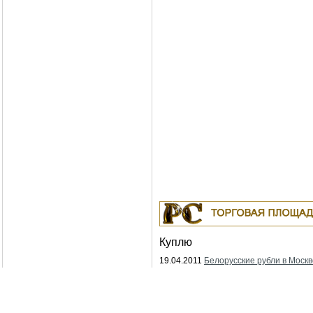
Куплю
19.04.2011
Белорусские рубли в Москв
18.04.2011
Индустриальные масла: И-
ИГНЕ-68, ИГНЕ-32, ИС-20, ИГС-68,И-5
И-50А, ИЛС-5, ИЛС-10, ИЛС-220(Мо),
Москва