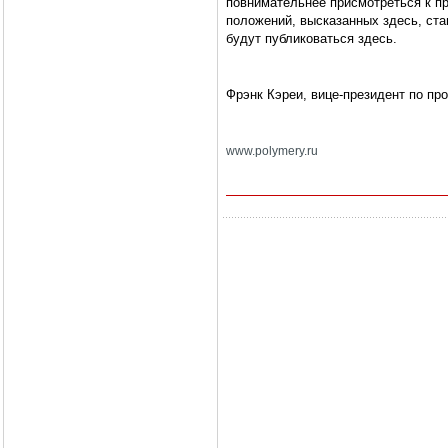
повнимательнее присмотреться к пр
положений, высказанных здесь, ста
будут публиковаться здесь.
Фрэнк Кэреи, вице-президент по 
www.polymery.ru