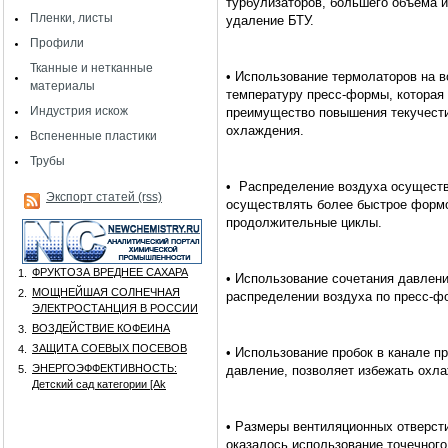
турбулизаторов, большего объема и
Пленки, листы
удаление БТУ.
Профили
Тканные и нетканные
• Использование термолаторов на 
материалы
температуру пресс-формы, которая 
Индустрия искож
преимущество повышения текучести
охлаждения.
Вспененные пластики
Трубы
•
Распределение воздуха осуществ
Экспорт статей (rss)
осуществлять более быстрое формо
продолжительные циклы.
ФРУКТОЗА ВРЕДНЕЕ САХАРА
1.
• Использование сочетания давлени
МОЩНЕЙШАЯ СОЛНЕЧНАЯ
2.
распределении воздуха по пресс-ф
ЭЛЕКТРОСТАНЦИЯ В РОССИИ
ВОЗДЕЙСТВИЕ КОФЕИНА
3.
ЗАЩИТА СОЕВЫХ ПОСЕВОВ
4.
• Использование пробок в канале 
ЭНЕРГОЭФФЕКТИВНОСТЬ:
5.
давление, позволяет избежать охл
Детский сад категории [Аk
• Размеры вентиляционных отверсти
оказалось использование точечного 