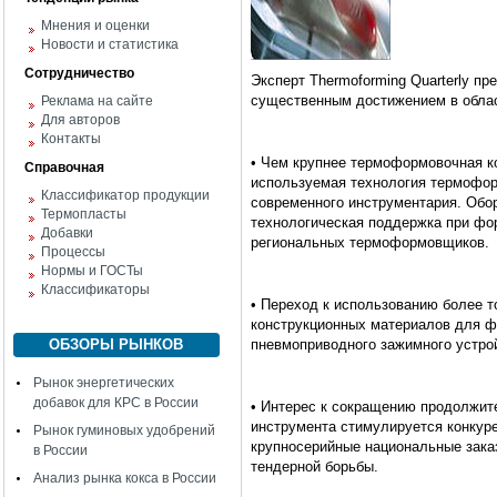
Мнения и оценки
Новости и статистика
Сотрудничество
Эксперт Thermoforming Quarterly п
существенным достижением в обла
Реклама на сайте
Для авторов
Контакты
• Чем крупнее термоформовочная к
Справочная
используемая технология термофор
Классификатор продукции
современного инструментария. Обор
Термопласты
технологическая поддержка при фо
Добавки
региональных термоформовщиков.
Процессы
Нормы и ГОСТы
Классификаторы
• Переход к использованию более т
конструкционных материалов для ф
ОБЗОРЫ РЫНКОВ
пневмоприводного зажимного устро
Рынок энергетических
добавок для КРС в России
• Интерес к сокращению продолжит
инструмента стимулируется конкур
Рынок гуминовых удобрений
крупносерийные национальные зака
в России
тендерной борьбы.
Анализ рынка кокса в России