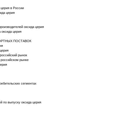
 церия в России
сида церия
 производителей оксида церия
а оксида церия
ПОРТНЫХ ПОСТАВОК
ия
 церия
 российский рынок
а российском рынке
церия
требительских сегментах
ей по выпуску оксида церия