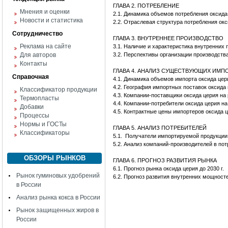
ГЛАВА 2. ПОТРЕБЛЕНИЕ
Мнения и оценки
2.1. Динамика объемов потребления оксида
Новости и статистика
2.2. Отраслевая структура потребления ок
Сотрудничество
ГЛАВА 3. ВНУТРЕННЕЕ ПРОИЗВОДСТВО
Реклама на сайте
3.1. Наличие и характеристика внутренних
Для авторов
3.2. Перспективы организации производств
Контакты
ГЛАВА 4. АНАЛИЗ СУЩЕСТВУЮЩИХ ИМ
Справочная
4.1. Динамика объемов импорта оксида цер
4.2. География импортных поставок оксида
Классификатор продукции
4.3. Компании-поставщики оксида церия на
Термопласты
4.4. Компании-потребители оксида церия н
Добавки
4.5. Контрактные цены импортеров оксида 
Процессы
Нормы и ГОСТы
ГЛАВА 5. АНАЛИЗ ПОТРЕБИТЕЛЕЙ
Классификаторы
5.1. Получатели импортируемой продукции
5.2. Анализ компаний-производителей в по
ОБЗОРЫ РЫНКОВ
ГЛАВА 6. ПРОГНОЗ РАЗВИТИЯ РЫНКА
6.1. Прогноз рынка оксида церия до 2030 г.
Рынок гуминовых удобрений
6.2. Прогноз развития внутренних мощност
в России
Анализ рынка кокса в России
Рынок защищенных жиров в
России