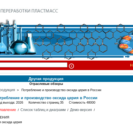
Н
Другая продукция
Отраслевые обзоры
родукция
> Потребление и производство оксида церия в России
требление и производство оксида церия в России
од выхода: 2026 Количество страниц 35 Стоимость 48000
лавление
Список таблиц и диаграмм
Демо-версия
/
/
/
НЕНИЯ
и оксида церия