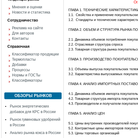
Ог
Мнения и оценки
ГЛАВА 1. ТЕХНИЧЕСКИЕ ХАРАКТЕРИСТИ
Новости и статистика
1.1.
Свойства и применение покупательски
1.2.
Стандарты и технические характерист
Сотрудничество
Реклама на сайте
ГЛАВА 2. ОБЪЕМ И СТРУКТУРА РЫНКА П
Для авторов
Контакты
2.1. Динамика объемов потребления покупа
2.2. Отраслевая структура спроса
Справочная
2.3. Товарная структура рынка покупательс
Классификатор продукции
Термопласты
ГЛАВА 3. ПРОИЗВОДСТВО ПОКУПАТЕЛЬС
Добавки
3.1. Объемы выпуска покупательских теле
Процессы
3.2. Характеристика выпускаемых покупате
Нормы и ГОСТы
Классификаторы
ГЛАВА 4. АНАЛИЗ ИМПОРТНЫХ ПОСТАВО
4.1. Динамика объемов импорта покупатель
ОБЗОРЫ РЫНКОВ
4.2. Товарная структура импорта покупател
4.3. Производители и получатели покупате
Рынок энергетических
добавок для КРС в России
ГЛАВА 5. АНАЛИЗ ЦЕН
Рынок гуминовых удобрений
5.1. Цены внутренних производителей поку
в России
5.2. Контрактные цены импортеров покупат
Анализ рынка кокса в России
5.3. Цены торговых организаций