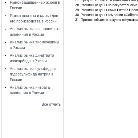
Средняя стоимость импортных поку
Рынок защищенных жиров в
Розничные цены на покупательские
России
Розничные цены «АФК Ритейл Проект
Розничные цены компании «Сейфга
Рынок пектина и сырья для
Прогноз объемов закупок покупател
его производства в России
Анализ рынка изопропилата
алюминия в России
Анализ рынка тиомочевины
в России
Анализ рынка динитрата
изосорбида в России
Анализ рынка сульфида и
гидросульфида натрия в
России
Анализ рынка нитрата
алюминия в России
Все отчеты