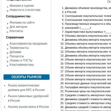
Ог
Мнения и оценки
Динамика объемов производства, и
Новости и статистика
в России
Соотношение покупательских тележе
Сотрудничество
Соотношение покупательских тележ
Реклама на сайте
Производственные мощности и объ
Для авторов
компанией «______»
Контакты
Характеристики выпускаемых «____
Объемы импорта покупательских т
Справочная
Динамика объема импорта покупате
Классификатор продукции
Объемы импорта покупательских т
Термопласты
Динамика объема импорта покупате
Объемы импорта покупательских те
Добавки
Динамика объема импорта покупате
Процессы
Объем импорта покупательских тел
Нормы и ГОСТы
Объем импорта покупательских тел
Классификаторы
Объем импорта покупательских тел
Объем импорта покупательских тел
Объем импорта покупательских тел
ОБЗОРЫ РЫНКОВ
Объем импорта покупательских тел
Контактные данные получателей им
Рынок энергетических
География импорта покупательских
добавок для КРС в России
Розничные цены на покупательские
Средняя стоимость импортных покуп
Рынок гуминовых удобрений
Динамика средней стоимости импорт
в России
Средняя стоимость импортных покуп
Анализ рынка кокса в России
Динамика средней стоимости импорт