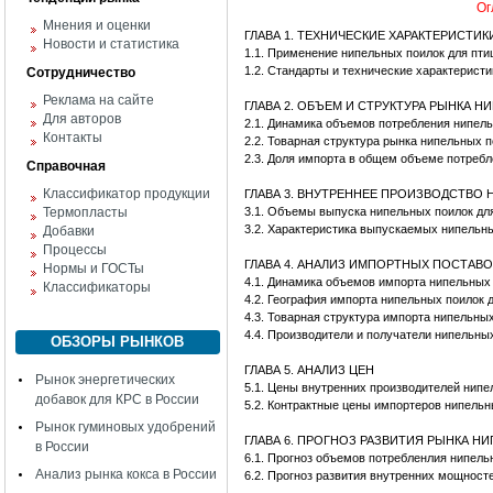
Ог
Мнения и оценки
ГЛАВА 1. ТЕХНИЧЕСКИЕ ХАРАКТЕРИСТИ
Новости и статистика
1.1. Применение нипельных поилок для пти
1.2. Стандарты и технические характеристи
Сотрудничество
Реклама на сайте
ГЛАВА 2. ОБЪЕМ И СТРУКТУРА РЫНКА 
Для авторов
2.1. Динамика объемов потребления нипель
Контакты
2.2. Товарная структура рынка нипельных п
2.3. Доля импорта в общем объеме потреб
Справочная
Классификатор продукции
ГЛАВА 3. ВНУТРЕННЕЕ ПРОИЗВОДСТВО
Термопласты
3.1. Объемы выпуска нипельных поилок дл
3.2. Характеристика выпускаемых нипельны
Добавки
Процессы
ГЛАВА 4. АНАЛИЗ ИМПОРТНЫХ ПОСТАВ
Нормы и ГОСТы
4.1. Динамика объемов импорта нипельных 
Классификаторы
4.2. География импорта нипельных поилок 
4.3. Товарная структура импорта нипельных
4.4. Производители и получатели нипельных
ОБЗОРЫ РЫНКОВ
ГЛАВА 5. АНАЛИЗ ЦЕН
Рынок энергетических
5.1. Цены внутренних производителей нипе
добавок для КРС в России
5.2. Контрактные цены импортеров нипельн
Рынок гуминовых удобрений
ГЛАВА 6. ПРОГНОЗ РАЗВИТИЯ РЫНКА Н
в России
6.1. Прогноз объемов потребленлия нипель
Анализ рынка кокса в России
6.2. Прогноз развития внутренних мощност