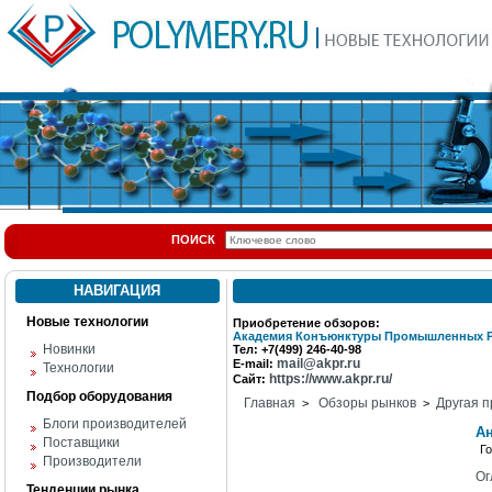
ПОИСК
НАВИГАЦИЯ
Новые технологии
Приобретение обзоров:
Академия Конъюнктуры Промышленных 
Новинки
Тел: +7(499) 246-40-98
mail@akpr.ru
E-mail:
Технологии
https://www.akpr.ru/
Сайт:
Подбор оборудования
Главная
Обзоры рынков
Другая п
>
>
Блоги производителей
А
Поставщики
Г
Производители
Ог
Тенденции рынка