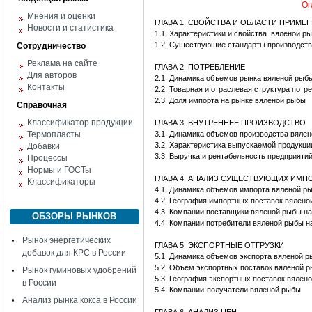
Ог
Мнения и оценки
ГЛАВА 1. СВОЙСТВА И ОБЛАСТИ ПРИМЕ
Новости и статистика
1.1. Характеристики и свойства вяленой р
1.2. Существующие стандарты производст
Сотрудничество
Реклама на сайте
ГЛАВА 2. ПОТРЕБЛЕНИЕ
Для авторов
2.1. Динамика объемов рынка вяленой рыб
Контакты
2.2. Товарная и отраслевая структура пот
2.3. Доля импорта на рынке вяленой рыбы
Справочная
Классификатор продукции
ГЛАВА 3. ВНУТРЕННЕЕ ПРОИЗВОДСТВО
Термопласты
3.1. Динамика объемов производства вяле
3.2. Характеристика выпускаемой продукци
Добавки
3.3. Выручка и рентабельность предприяти
Процессы
Нормы и ГОСТы
ГЛАВА 4. АНАЛИЗ СУЩЕСТВУЮЩИХ ИМ
Классификаторы
4.1. Динамика объемов импорта вяленой р
4.2. География импортных поставок вялен
4.3. Компании поставщики вяленой рыбы на
ОБЗОРЫ РЫНКОВ
4.4. Компании потребители вяленой рыбы н
Рынок энергетических
ГЛАВА 5. ЭКСПОРТНЫЕ ОТГРУЗКИ
добавок для КРС в России
5.1. Динамика объемов экспорта вяленой 
5.2. Объем экспортных поставок вяленой 
Рынок гуминовых удобрений
5.3. География экспортных поставок вялен
в России
5.4. Компании-получатели вяленой рыбы
Анализ рынка кокса в России