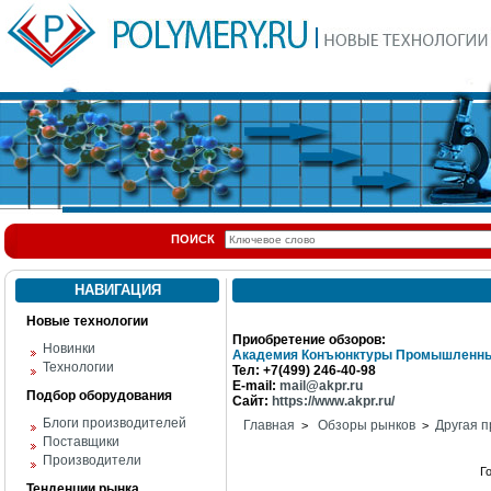
ПОИСК
НАВИГАЦИЯ
Новые технологии
Приобретение обзоров:
Новинки
Академия Конъюнктуры Промышленны
Технологии
Тел: +7(499) 246-40-98
E-mail:
mail@akpr.ru
Подбор оборудования
Сайт:
https://www.akpr.ru/
Блоги производителей
Главная
Обзоры рынков
Другая п
>
>
Поставщики
Производители
Г
Тенденции рынка