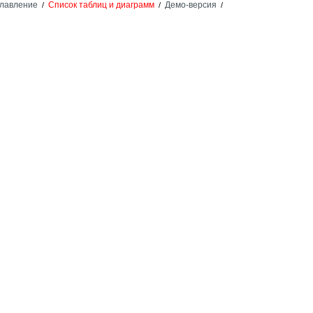
лавление
Список таблиц и диаграмм
Демо-версия
/
/
/