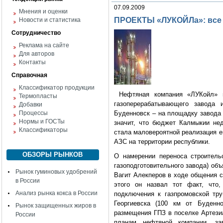
07.09.2009
Мнения и оценки
ПРОЕКТЫ «ЛУКОЙЛа»: все 
Новости и статистика
Сотрудничество
Реклама на сайте
Для авторов
Контакты
Справочная
Классификатор продукции
Нефтяная компания «ЛУКойл» п
Термопласты
газоперерабатывающего завода 
Добавки
Процессы
Буденновск – на площадку завода
Нормы и ГОСТы
значит, что бюджет Калмыкии не
Классификаторы
стала маловероятной реализация е
АЗС на территории республики.
ОБЗОРЫ РЫНКОВ
О намерении переноса строитель
газоподготовительного завода) об
Рынок гуминовых удобрений
Вагит Алекперов в ходе общения с
в России
этого он назвал тот факт, что,
Анализ рынка кокса в России
подключения к газпромовской тр
Георгиевска (100 км от Буденно
Рынок защищенных жиров в
размещения ГПЗ в поселке Артезиа
России
планам нефтяной компании, за