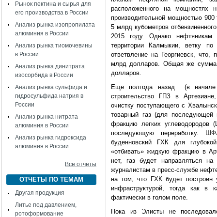
Рынок пектина и сырья для
расположенного на мощностях 
его производства в России
производительной мощностью 900 т
Анализ рынка изопропилата
5 млрд кубометров отбензиненного
алюминия в России
2015 году. Однако нефтяникам 
территории Калмыкии, ветку по
Анализ рынка тиомочевины
в России
ответвление на Георгиевск, что, 
млрд долларов. Общая же сумма 
Анализ рынка динитрата
долларов.
изосорбида в России
Еще полгода назад (в начале 
Анализ рынка сульфида и
гидросульфида натрия в
строительство ГПЗ в Артезиане,
России
очистку поступающего с Хвалынск
товарный газ (для последующей 
Анализ рынка нитрата
фракцию легких углеводородов (
алюминия в России
последующую переработку. Ш
Анализ рынка гидроксида
буденновский ГХК для глубокой
алюминия в России
«отбивать» жидкую фракцию в Ар
нет, газ будет направляться на
Все отчеты
журналистам в пресс-службе нефте
на том, что ГХК будет построен
ОТЧЕТЫ ПО ТЕМАМ
инфраструктурой, тогда как в 
Другая продукция
фактически в голом поле.
Литье под давлением,
Пока из Элисты не последовал
ротоформование