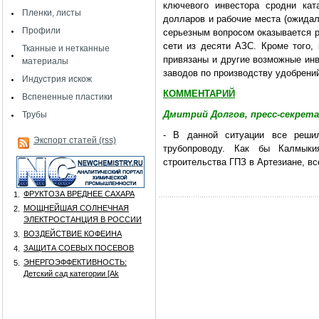
ключевого инвестора сродни кат
Пленки, листы
долларов и рабочие места (ожидало
Профили
серьезным вопросом оказывается р
сети из десяти АЗС. Кроме того,
Тканные и нетканные
привязаны и другие возможные инв
материалы
заводов по производству удобрений
Индустрия искож
КОММЕНТАРИЙ
Вспененные пластики
Дмитрий Долгов, пресс-секрета
Трубы
- В данной ситуации все реши
Экспорт статей (rss)
трубопроводу. Как бы Калмык
строительства ГПЗ в Артезиане, в
ФРУКТОЗА ВРЕДНЕЕ САХАРА
1.
МОЩНЕЙШАЯ СОЛНЕЧНАЯ
2.
ЭЛЕКТРОСТАНЦИЯ В РОССИИ
ВОЗДЕЙСТВИЕ КОФЕИНА
3.
ЗАЩИТА СОЕВЫХ ПОСЕВОВ
4.
ЭНЕРГОЭФФЕКТИВНОСТЬ:
5.
Детский сад категории [Аk