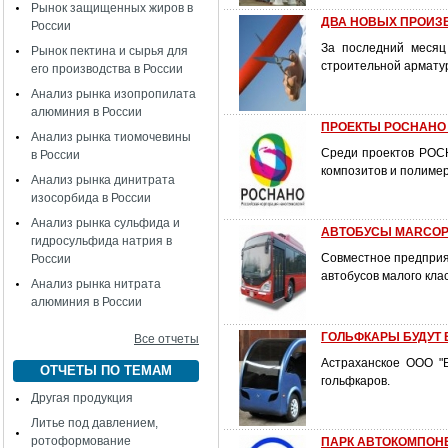
Рынок защищенных жиров в
ДВА НОВЫХ ПРОИЗ
России
За последний месяц
Рынок пектина и сырья для
строительной арматур
его производства в России
Анализ рынка изопропилата
алюминия в России
ПРОЕКТЫ РОСНАНО 
Анализ рынка тиомочевины
Среди проектов РОС
в России
композитов и полимер
Анализ рынка динитрата
изосорбида в России
Анализ рынка сульфида и
АВТОБУСЫ MARCOP
гидросульфида натрия в
Совместное предприят
России
автобусов малого кл
Анализ рынка нитрата
алюминия в России
ГОЛЬФКАРЫ БУДУТ 
Все отчеты
Астраханское ООО "
ОТЧЕТЫ ПО ТЕМАМ
гольфкаров.
Другая продукция
Литье под давлением,
ротоформование
ПАРК АВТОКОМПОН