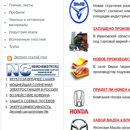
Пленки, листы
Новая стратегия раз
"Sollers", согласно 
Профили
площадки индустриал
Тканные и нетканные
материалы
ЗАПУЩЕНО ПРОИЗВ
Индустрия искож
В Ивановской област
Вспененные пластики
под торговой маркой
Трубы
Экспорт статей (rss)
НОВОЕ ПРОИЗВОДСТ
В селе Окуни Черня
производству подложк
ФРУКТОЗА ВРЕДНЕЕ САХАРА
1.
МОЩНЕЙШАЯ СОЛНЕЧНАЯ
2.
ЭЛЕКТРОСТАНЦИЯ В РОССИИ
ПРИДЕТ ЛИ HONDA 
ВОЗДЕЙСТВИЕ КОФЕИНА
3.
Компания Honda нача
ЗАЩИТА СОЕВЫХ ПОСЕВОВ
4.
ЭНЕРГОЭФФЕКТИВНОСТЬ:
5.
Детский сад категории [Аk
ЗАВОД MAZDA в ВЛ
Японская Mazda орган