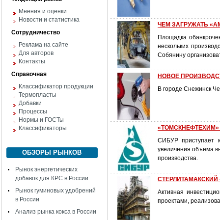
Мнения и оценки
Новости и статистика
ЧЕМ ЗАГРУЖАТЬ «А
Сотрудничество
Площадка обанкроче
Реклама на сайте
нескольких производ
Для авторов
Собянину организоват
Контакты
Справочная
НОВОЕ ПРОИЗВОДС
Классификатор продукции
В городе Снежинск Че
Термопласты
Добавки
Процессы
Нормы и ГОСТы
«ТОМСКНЕФТЕХИМ»
Классификаторы
СИБУР приступает к
увеличения объема вы
ОБЗОРЫ РЫНКОВ
производства.
Рынок энергетических
добавок для КРС в России
СТЕРЛИТАМАКСКИЙ «К
Рынок гуминовых удобрений
Активная инвестици
в России
проектами, реализов
Анализ рынка кокса в России