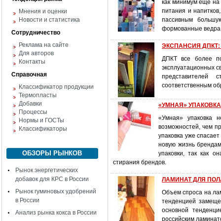
как минимум еще на
питания и напитков
Мнения и оценки
Новости и статистика
пассивным большую
формованные ведра
Сотрудничество
Реклама на сайте
ЭКСПАНСИЯ ДПКТ: р
Для авторов
ДПКТ все более по
Контакты
эксплуатационных с
Справочная
представителей 
соответственным об
Классификатор продукции
Термопласты
Добавки
«УМНАЯ» УПАКОВК
Процессы
«Умная» упаковка 
Нормы и ГОСТы
возможностей, чем п
Классификаторы
упаковка уже спасает
новую жизнь брендам
ОБЗОРЫ РЫНКОВ
упаковки, так как о
стирания брендов.
Рынок энергетических
добавок для КРС в России
ЛАМИНАТ ДЛЯ ПОЛА:
Рынок гуминовых удобрений
Объем спроса на ла
в России
тенденцией замеще
основной тенденци
Анализ рынка кокса в России
российским ламинат