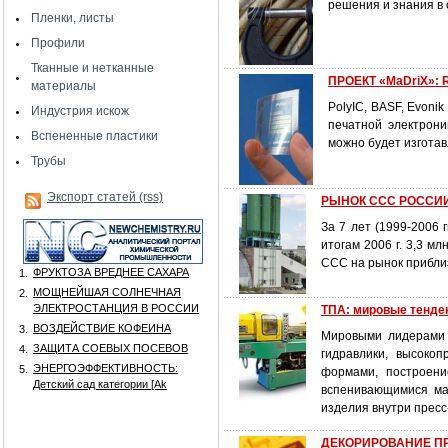
решения и знания в 
Пленки, листы
Профили
Тканные и нетканные
ПРОЕКТ «MaDriX»: R
материалы
PolyIC, BASF, Evonik
Индустрия искож
печатной электрони
Вспененные пластики
можно будет изгота
Трубы
Экспорт статей (rss)
РЫНОК ССС РОССИИ И
За 7 лет (1999-2006 
итогам 2006 г. 3,3 м
ССС на рынок прибли
ФРУКТОЗА ВРЕДНЕЕ САХАРА
1.
МОЩНЕЙШАЯ СОЛНЕЧНАЯ
2.
ЭЛЕКТРОСТАНЦИЯ В РОССИИ
ТПА: мировые тенде
ВОЗДЕЙСТВИЕ КОФЕИНА
3.
Мировыми лидерами 
ЗАЩИТА СОЕВЫХ ПОСЕВОВ
4.
гидравлики, высоко
ЭНЕРГОЭФФЕКТИВНОСТЬ:
5.
формами, построени
Детский сад категории [Аk
вспенивающимися ма
изделия внутри пресс
ДЕКОРИРОВАНИЕ ПР