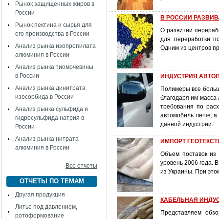
Рынок защищенных жиров в
России
В РОССИИ РАЗВИВ
Рынок пектина и сырья для
О развитии перерабо
его производства в России
для переработки п
Анализ рынка изопропилата
Одним из центров п
алюминия в России
Анализ рынка тиомочевины
в России
ИНДУСТРИЯ АВТОПЛ
Анализ рынка динитрата
Полимеры все больш
изосорбида в России
благодаря им масса
требования по расх
Анализ рынка сульфида и
автомобиль легче, 
гидросульфида натрия в
данной индустрии.
России
Анализ рынка нитрата
ИМПОРТ ГЕОТЕКСТ
алюминия в России
Объем поставок из 
уровень 2006 года. 
Все отчеты
из Украины. При это
ОТЧЕТЫ ПО ТЕМАМ
Другая продукция
КАБЕЛЬНАЯ ИНДУСТ
Литье под давлением,
Представляем обзо
ротоформование