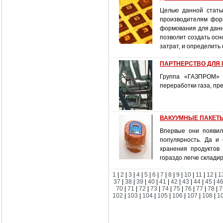
Целью данной стать
производителям форм
формования для данн
позволит создать ос
затрат, и определить
ПАРТНЕРСТВО ДЛЯ 
Группа «ГАЗПРОМ»
переработки газа, пр
ВАКУУМНЫЕ ПАКЕТЫ:
Впервые они появил
популярность. Да и
хранения продуктов 
гораздо легче склади
1
|
2
|
3
|
4
|
5
|
6
|
7
|
8
|
9
|
10
|
11
|
12
|
1
37
|
38
|
39
|
40
|
41
|
42
|
43
|
44
|
45
|
4
70
|
71
|
72
|
73
|
74
|
75
|
76
|
77
|
78
|
7
102
|
103
|
104
|
105
|
106
|
107
|
108
|
1