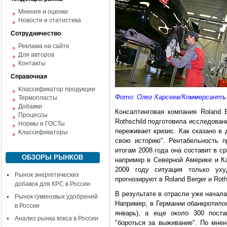
Мнения и оценки
Новости и статистика
Сотрудничество
Реклама на сайте
Для авторов
Контакты
Справочная
Классификатор продукции
Фото: Олег Харсеев/Коммерсантъ
Термопласты
Добавки
Консалтинговая компания Roland B
Процессы
Rothschild подготовила исследован
Нормы и ГОСТы
переживает кризис. Как сказано в
Классификаторы
свою историю". Рентабельность 
итогам 2008 года она составит в с
ОБЗОРЫ РЫНКОВ
например в Северной Америке и Ка
2009 году ситуация только уху
Рынок энергетических
прогнозируют в Roland Berger и Roth
добавок для КРС в России
В результате в отрасли уже начал
Рынок гуминовых удобрений
Например, в Германии обанкротилос
в России
январь), а еще около 300 пост
Анализ рынка кокса в России
"бороться за выживание". По мнен