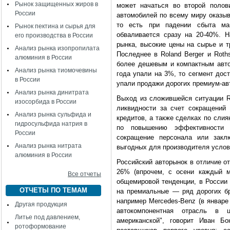
Рынок защищенных жиров в
может начаться во второй полов
России
автомобилей по всему миру оказыв
то есть при падении сбыта ма
Рынок пектина и сырья для
обваливается сразу на 20-40%. Н
его производства в России
рынка, высокие цены на сырье и т
Анализ рынка изопропилата
Последнее в Roland Berger и Roth
алюминия в России
более дешевым и компактным авт
Анализ рынка тиомочевины
года упали на 3%, то сегмент дос
в России
упали продажи дорогих премиум-ав
Анализ рынка динитрата
Выход из сложившейся ситуации Ro
изосорбида в России
ликвидности за счет сокращений 
Анализ рынка сульфида и
кредитов, а также сделках по сли
гидросульфида натрия в
по повышению эффективности "
России
сокращение персонала или закл
Анализ рынка нитрата
выгодных для производителя услов
алюминия в России
Российский авторынок в отличие от
26% (впрочем, с осени каждый м
Все отчеты
общемировой тенденции, в России
ОТЧЕТЫ ПО ТЕМАМ
на премиальные — ряд дорогих бр
например Mercedes-Benz (в январе
Другая продукция
автокомпонентная отрасль в 
Литье под давлением,
американской", говорит Иван Б
ротоформование