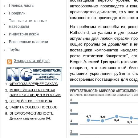
поставщиков первого уровня: 
Пленки, листы
автосборочных производств и конц
производство двигателя, то у нас
Профили
компонентных производств из соста
Тканные и нетканные
материалы
Но проблемы и способы их решен
Rothschild, актуальны и для росс
Индустрия искож
актуальны для любой отрасли про
Вспененные пластики
общих проблем он добавляет и ни
Трубы
поставщики компонентов находят
роста статистики банкротств", с
Экспорт статей (rss)
Berger Алексей Григорьев (отвечае
говорила, что компонентный бизн
условиях укрепления рубля и сн
иностранных поставщиков для созд
ФРУКТОЗА ВРЕДНЕЕ САХАРА
1.
МОЩНЕЙШАЯ СОЛНЕЧНАЯ
2.
ЭЛЕКТРОСТАНЦИЯ В РОССИИ
ВОЗДЕЙСТВИЕ КОФЕИНА
3.
ЗАЩИТА СОЕВЫХ ПОСЕВОВ
4.
ЭНЕРГОЭФФЕКТИВНОСТЬ:
5.
Детский сад категории [Аk