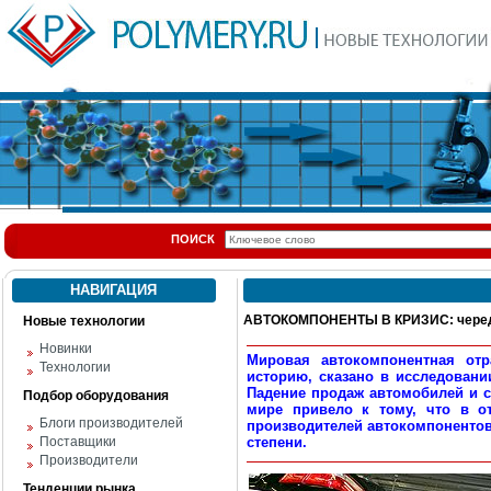
ПОИСК
НАВИГАЦИЯ
АВТОКОМПОНЕНТЫ В КРИЗИС: черед
Новые технологии
Новинки
Мировая автокомпонентная от
Технологии
историю, сказано в исследовании
Падение продаж автомобилей и 
Подбор оборудования
мире привело к тому, что в от
Блоги производителей
производителей автокомпонентов
Поставщики
степени.
Производители
Тенденции рынка