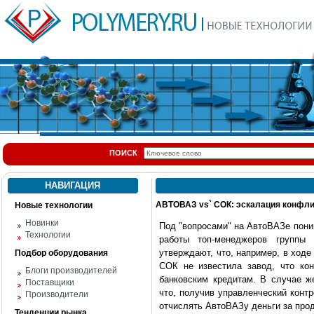
ПОИСК
НАВИГАЦИЯ
АВТОВАЗ vs` СОК: эскалация конфли
Новые технологии
Новинки
Под "вопросами" на АвтоВАЗе поним
Технологии
работы топ-менеджеров группы
утверждают, что, например, в ход
Подбор оборудования
СОК не известила завод, что ко
Блоги производителей
банковским кредитам. В случае же
Поставщики
что, получив управленческий конт
Производители
отчислять АвтоВАЗу деньги за про
Тенденции рынка