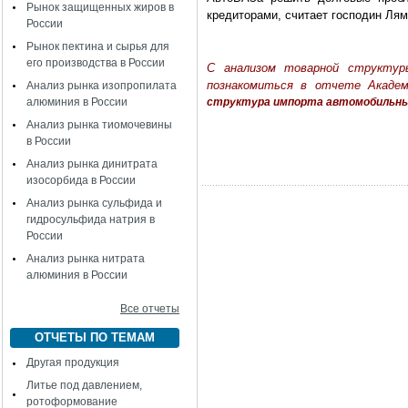
Рынок защищенных жиров в
кредиторами, считает господин Лям
России
Рынок пектина и сырья для
его производства в России
С анализом товарной структу
познакомиться в отчете Акад
Анализ рынка изопропилата
алюминия в России
структура импорта автомобильных
Анализ рынка тиомочевины
в России
Анализ рынка динитрата
изосорбида в России
Анализ рынка сульфида и
гидросульфида натрия в
России
Анализ рынка нитрата
алюминия в России
Все отчеты
ОТЧЕТЫ ПО ТЕМАМ
Другая продукция
Литье под давлением,
ротоформование