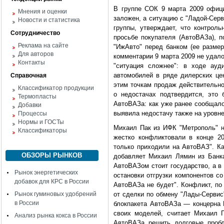
В группе СОК 9 марта 2009 офици
Мнения и оценки
заложен, а ситуацию с "Ладой-Серв
Новости и статистика
группы, утверждает, что контроль
Сотрудничество
просьбе покупателя (АвтоВАЗа), п
Реклама на сайте
"ИжАвто" перед банком (ее размер
Для авторов
комментарии 9 марта 2009 не удало
Контакты
"ситуация сложнее": в ходе ауд
автомобилей в ряде дилерских це
Справочная
этим точкам продаж действительн
Классификатор продукции
о недостачах подтвердится, это
Термопласты
АвтоВАЗа: как уже ранее сообщало
Добавки
выявила недостачу также на уровне
Процессы
Нормы и ГОСТы
Михаил Пак из ИФК "Метрополь" н
Классификаторы
жестко конфликтовали в конце 20
только приходили на АвтоВАЗ". Ка
ОБЗОРЫ РЫНКОВ
добавляет Михаил Лямин из Банка
АвтоВАЗом стоит государство, а в 
Рынок энергетических
остановки отгрузки компонентов с
добавок для КРС в России
АвтоВАЗа не будет". Конфликт, по
Рынок гуминовых удобрений
от сделки по обмену "Лады-Сервис
в России
блокпакета АвтоВАЗа — концерна R
своих моделей, считает Михаил 
Анализ рынка кокса в России
АвтоВАЗа решить долговые пробл