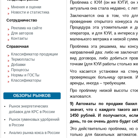
Проблема с КУИ (он же КУГИ, он 
Мнения и оценки
актуальна она стала недавно, с лет
Новости и статистика
Заключается она в том, что для
Сотрудничество
проведение открытого конкурса л
Процедура эта утомительная и д
Реклама на сайте
оператора, и для КУИ, а интереса 
Для авторов
Контакты
маленького метража и низкой суммы
Проблема эта решаема, мы консу
Справочная
направлений два: либо не заключат
Классификатор продукции
вид договора, либо добиться про
Термопласты
точкам (для КУИ работы столько же
Добавки
Процессы
Что касается установки на стен
Нормы и ГОСТы
проверяющих больницу органов. 
Классификаторы
аренды, иногда – требующим.
Про проблему низкой высоты сто
ОБЗОРЫ РЫНКОВ
жаловался.
9) Автоматы по продаже бахил
Рынок энергетических
значит, что с каждого такого а
добавок для КРС в России
1450 рублей. И получается, есл
Рынок гуминовых удобрений
день, то он очень долго будет се
в России
Это действительно проблема, но о
Анализ рынка кокса в России
только для бахильных автоматов