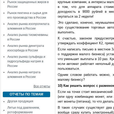
крупные компании, а интересы мал
Рынок защищенных жиров в
России
в том, что для аппарата стоим
доходность в 9000 рублей в мес
Рынок пектина и сырья для
окупаться за 2 недели!
его производства в России
Это сделано, конечно, неумышленн
Анализ рынка изопропилата
про существование торговых авто
алюминия в России
выполнять.
Анализ рынка тиомочевины
К счастью, законом предусмотр
в России
утверждать коэффициент К2, прямо
Анализ рынка динитрата
Если написать письмо в местное З
изосорбида в России
о поддержке малого бизнеса) уста
Анализ рынка сульфида и
что уменьшит выплаты в 10 раз. К
гидросульфида натрия в
если автомат работает неполный 
России
пользоваться.
Анализ рынка нитрата
Одним словом работать можно, х
алюминия в России
малому бизнесу?
10) Как решить вопрос с размено
Все отчеты
Если на точке стоит механический 
ОТЧЕТЫ ПО ТЕМАМ
(или одну комбинацию монет, или 
Другая продукция
нет монеты (пятачка), то что делать
В таких случаях существует два 
Литье под давлением,
ротоформование
вообще сразу купить электронный),