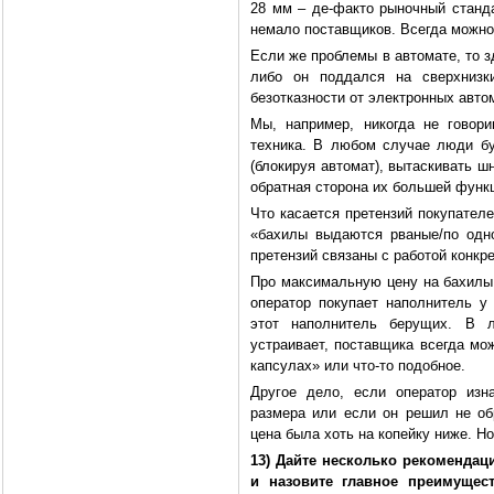
28 мм – де-факто рыночный станда
немало поставщиков. Всегда можно 
Если же проблемы в автомате, то з
либо он поддался на сверхнизк
безотказности от электронных автом
Мы, например, никогда не говор
техника. В любом случае люди бу
(блокируя автомат), вытаскивать шн
обратная сторона их большей функ
Что касается претензий покупателе
«бахилы выдаются рваные/по одно
претензий связаны с работой конкре
Про максимальную цену на бахилы 
оператор покупает наполнитель у
этот наполнитель берущих. В 
устраивает, поставщика всегда мо
капсулах» или что-то подобное.
Другое дело, если оператор изн
размера или если он решил не об
цена была хоть на копейку ниже. Но
13) Дайте несколько рекомендац
и назовите главное преимущес