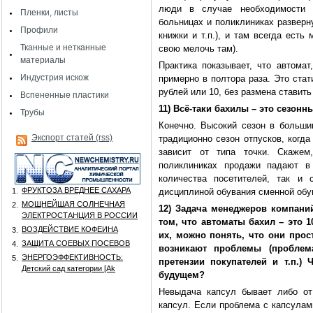
люди в случае необходимости 
Пленки, листы
больницах и поликлиниках разверн
Профили
книжки и т.п.), и там всегда есть
Тканные и нетканные
свою мелочь там).
материалы
Практика показывает, что автома
Индустрия искож
примерно в полтора раза. Это стат
рублей или 10, без размена ставить
Вспененные пластики
11) Всё-таки бахилы – это сезонн
Трубы
Конечно. Высокий сезон в большин
Экспорт статей (rss)
традиционно сезон отпусков, когд
зависит от типа точки. Скажем
поликлиниках продажи падают в
количества посетителей, так и
ФРУКТОЗА ВРЕДНЕЕ САХАРА
1.
дисциплиной обувания сменной обу
МОЩНЕЙШАЯ СОЛНЕЧНАЯ
2.
12) Задача менеджеров компаний
ЭЛЕКТРОСТАНЦИЯ В РОССИИ
том, что автоматы бахил – это 
ВОЗДЕЙСТВИЕ КОФЕИНА
3.
их, можно понять, что они прос
ЗАЩИТА СОЕВЫХ ПОСЕВОВ
4.
возникают проблемы (проблема
ЭНЕРГОЭФФЕКТИВНОСТЬ:
5.
претензии покупателей и т.п.)
Детский сад категории [Аk
будущем?
Невыдача капсул бывает либо от
капсул. Если проблема с капсулам